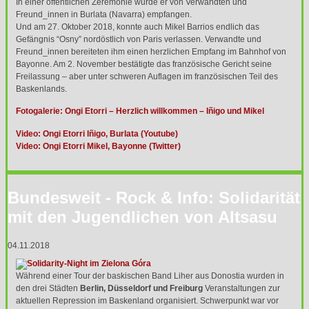
In einer öffentlichen Zeremonie wurde er von Verwandten und
Freund_innen in Burlata (Navarra) empfangen.
Und am 27. Oktober 2018, konnte auch Mikel Barrios endlich das
Gefängnis “Osny” nordöstlich von Paris verlassen. Verwandte und
Freund_innen bereiteten ihm einen herzlichen Empfang im Bahnhof von
Bayonne. Am 2. November bestätigte das französische Gericht seine
Freilassung – aber unter schweren Auflagen im französischen Teil des
Baskenlands.
Fotogalerie: Ongi Etorri – Herzlich willkommen – Iñigo und Mikel
Video: Ongi Etorri Iñigo, Burlata (Youtube)
Video: Ongi Etorri Mikel, Bayonne (Twitter)
Bundesweit - Rock & Info: Solidarität
mit den Jugendlichen von Altsasu
04.11.2018
Während einer Tour der baskischen Band Liher aus Donostia wurden in
den drei Städten
Berlin, Düsseldorf und Freiburg
Veranstaltungen zur
aktuellen Repression im Baskenland organisiert. Schwerpunkt war vor