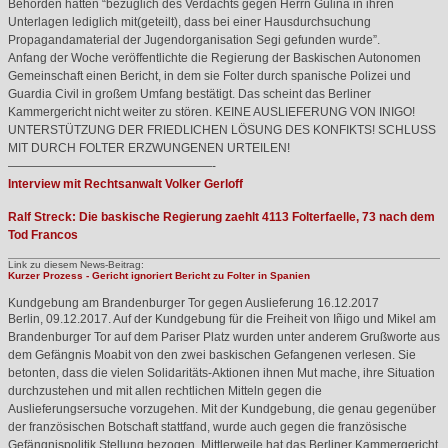
Behörden hätten “bezüglich des Verdachts gegen Herrn Gulina in ihren
Unterlagen lediglich mit(geteilt), dass bei einer Hausdurchsuchung
Propagandamaterial der Jugendorganisation Segi gefunden wurde”.
Anfang der Woche veröffentlichte die Regierung der Baskischen Autonomen
Gemeinschaft einen Bericht, in dem sie Folter durch spanische Polizei und
Guardia Civil in großem Umfang bestätigt. Das scheint das Berliner
Kammergericht nicht weiter zu stören.
KEINE
AUSLIEFERUNG
VON
INIGO
!
UNTERSTÜTZUNG
DER
FRIEDLICHEN
LÖSUNG
DES
KONFIKTS
!
SCHLUSS
MIT
DURCH
FOLTER
ERZWUNGENEN
URTEILEN
!
—————————————————-
Interview mit Rechtsanwalt Volker Gerloff
Ralf Streck: Die baskische Regierung zaehlt 4113 Folterfaelle, 73 nach dem
Tod Francos
Link zu diesem News-Beitrag:
Kurzer Prozess - Gericht ignoriert Bericht zu Folter in Spanien
Kundgebung am Brandenburger Tor gegen Auslieferung
16.12.2017
Berlin, 09.12.2017. Auf der Kundgebung für die Freiheit von Iñigo und Mikel am
Brandenburger Tor auf dem Pariser Platz wurden unter anderem Grußworte aus
dem Gefängnis Moabit von den zwei baskischen Gefangenen verlesen. Sie
betonten, dass die vielen Solidaritäts-Aktionen ihnen Mut mache, ihre Situation
durchzustehen und mit allen rechtlichen Mitteln gegen die
Auslieferungsersuche vorzugehen. Mit der Kundgebung, die genau gegenüber
der französischen Botschaft stattfand, wurde auch gegen die französische
Gefängnispolitik Stellung bezogen. Mittlerweile hat das Berliner Kammergericht