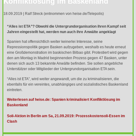
Konfliktlösung im Baskenland
18.09.2019 | Ralf Streck (entnommen von heise.de/Telepolis)
“Alles ist
ETA
”? Obwohl die Untergrundorganisation ihren Kampf seit
Jahren eingestellt hat, werden nun auch ihre Anwälte angeklagt
Spanien hat offensichtlich weiter keinerlei Interesse, seine
Repressionspolitik gegen Basken aufzugeben, weshalb es heute erneut
eine Großdemonstration im baskischen Bilbao gibt. Protestiert wird gegen
den am Montag in Madrid beginnenden Prozess gegen 47 Basken, unter
denen sich auch 13 bekannte Anwälte befinden. Sie sollen angebliche
Unterstützer oder Mitglieder der Untergrundorganisation
ETA
sein.
“Alles ist
ETA
”, wird weiter angewandt, um die zu kriminalisieren, die
ebenfalls für ein vereintes, unabhängiges und sozialistisches Baskenland
eintreten.
Weiterlesen auf heise.de: Spanien kriminalisiert Konfliktlösung im
Baskenland
Soli-Aktion in Berlin am Sa, 21.09.2019: Prozesskostensoli-Essen im
Clash