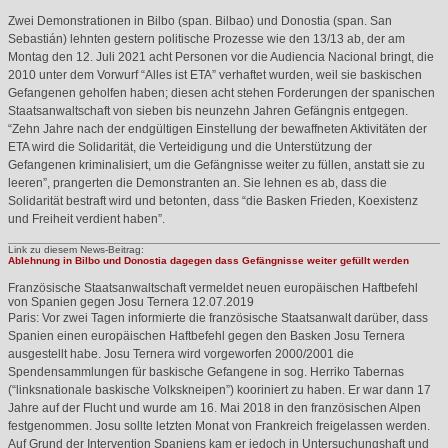
Zwei Demonstrationen in Bilbo (span. Bilbao) und Donostia (span. San
Sebastián) lehnten gestern politische Prozesse wie den 13/13 ab, der am
Montag den 12. Juli 2021 acht Personen vor die Audiencia Nacional bringt, die
2010 unter dem Vorwurf “Alles ist
ETA
” verhaftet wurden, weil sie baskischen
Gefangenen geholfen haben; diesen acht stehen Forderungen der spanischen
Staatsanwaltschaft von sieben bis neunzehn Jahren Gefängnis entgegen.
“Zehn Jahre nach der endgültigen Einstellung der bewaffneten Aktivitäten der
ETA
wird die Solidarität, die Verteidigung und die Unterstützung der
Gefangenen kriminalisiert, um die Gefängnisse weiter zu füllen, anstatt sie zu
leeren”, prangerten die Demonstranten an. Sie lehnen es ab, dass die
Solidarität bestraft wird und betonten, dass “die Basken Frieden, Koexistenz
und Freiheit verdient haben”.
Link zu diesem News-Beitrag:
Ablehnung in Bilbo und Donostia dagegen dass Gefängnisse weiter gefüllt werden
Französische Staatsanwaltschaft vermeldet neuen europäischen Haftbefehl
von Spanien gegen Josu Ternera
12.07.2019
Paris: Vor zwei Tagen informierte die französische Staatsanwalt darüber, dass
Spanien einen europäischen Haftbefehl gegen den Basken Josu Ternera
ausgestellt habe. Josu Ternera wird vorgeworfen 2000/2001 die
Spendensammlungen für baskische Gefangene in sog. Herriko Tabernas
(“linksnationale baskische Volkskneipen”) kooriniert zu haben. Er war dann 17
Jahre auf der Flucht und wurde am 16. Mai 2018 in den französischen Alpen
festgenommen. Josu sollte letzten Monat von Frankreich freigelassen werden.
Auf Grund der Intervention Spaniens kam er jedoch in Untersuchungshaft und