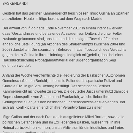
BASKENLAND
!
Gestern hat das Berliner Kammergericht beschlossen, Iñigo Gulina an Spanien
auszuliefern. Heute ist Iñigo bereits auf dem Weg nach Madrid.
Der Anwalt von Iñigo hatte Ende November 2017 in einem Interview erklärt,
dass “Geständnisse und belastende Aussagen von Dritten, die unter Folter
zustande gekommen sind, anscheinend die einzigen “Beweise” für eine
angebliche Beteiligung (an Aktionen des Straßenkampfs zwischen 2004 und
2007) darstellten. Die spanischen Behörden hätten “bezüglich des Verdachts
gegen Herrn Gulina in ihren Unterlagen lediglich mit(geteilt), dass bei einer
Hausdurchsuchung Propagandamaterial der Jugendorganisation Segi
gefunden wurde”.
Anfang der Woche veröffentlichte die Regierung der Baskischen Autonomen
Gemeinschaft einen Bericht, in dem sie Folter durch spanische Polizei und
Guardia Civil in großem Umfang bestätigt. Das scheint das Berliner
Kammergericht nicht weiter zu stören. Die deutsche Justiz unterstützt damit die
Repressionspolitik von Spanien und Frankreich, welche lieber ihre
Gefängnisse füllen, als den baskischen Friedensprozess anzuerkennen und
sich als Konfliktparteien endlich ihrer Verantwortung zu stellen.
Iñigo Gulina und der nach Frankreich ausgelieferte Mikel Barrios, sowie alle
politischen Gefangenen und im Exil lebenden Basken, müssen frei in ihre
Heimat zurückkehren können, um als Aktivisten für ein friedliches und freies
Baskenland arbeiten zu können!