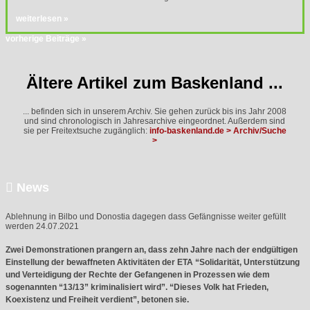
weiterlesen »
vorherige Beiträge »
Ältere Artikel zum Baskenland ...
... befinden sich in unserem Archiv. Sie gehen zurück bis ins Jahr 2008
und sind chronologisch in Jahresarchive eingeordnet. Außerdem sind
sie per Freitextsuche zugänglich:
info-baskenland.de > Archiv/Suche
>

News
Ablehnung in Bilbo und Donostia dagegen dass Gefängnisse weiter gefüllt
werden
24.07.2021
Zwei Demonstrationen prangern an, dass zehn Jahre nach der endgültigen
Einstellung der bewaffneten Aktivitäten der
ETA
“Solidarität, Unterstützung
und Verteidigung der Rechte der Gefangenen in Prozessen wie dem
sogenannten “13/13” kriminalisiert wird”. “Dieses Volk hat Frieden,
Koexistenz und Freiheit verdient”, betonen sie.