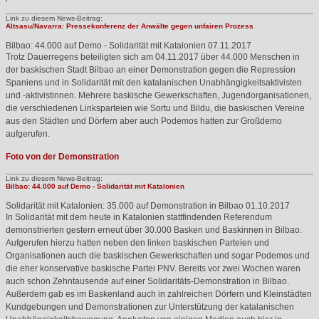
Link zu diesem News-Beitrag:
Altsasu/Navarra: Pressekonferenz der Anwälte gegen unfairen Prozess
Bilbao: 44.000 auf Demo - Solidarität mit Katalonien
07.11.2017
Trotz Dauerregens beteiligten sich am 04.11.2017 über 44.000 Menschen in
der baskischen Stadt Bilbao an einer Demonstration gegen die Repression
Spaniens und in Solidarität mit den katalanischen Unabhängigkeitsaktivisten
und -aktivistinnen. Mehrere baskische Gewerkschaften, Jugendorganisationen,
die verschiedenen Linksparteien wie Sortu und Bildu, die baskischen Vereine
aus den Städten und Dörfern aber auch Podemos hatten zur Großdemo
aufgerufen.
Foto von der Demonstration
Link zu diesem News-Beitrag:
Bilbao: 44.000 auf Demo - Solidarität mit Katalonien
Solidarität mit Katalonien: 35.000 auf Demonstration in Bilbao
01.10.2017
In Solidarität mit dem heute in Katalonien stattfindenden Referendum
demonstrierten gestern erneut über 30.000 Basken und Baskinnen in Bilbao.
Aufgerufen hierzu hatten neben den linken baskischen Parteien und
Organisationen auch die baskischen Gewerkschaften und sogar Podemos und
die eher konservative baskische Partei
PNV
. Bereits vor zwei Wochen waren
auch schon Zehntausende auf einer Solidaritäts-Demonstration in Bilbao.
Außerdem gab es im Baskenland auch in zahlreichen Dörfern und Kleinstädten
Kundgebungen und Demonstrationen zur Unterstützung der katalanischen