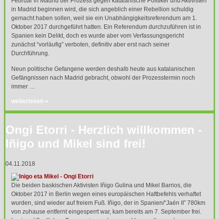
Februar in Madrid der Prozess gegen katalanische Politiker und Aktivisten
in Madrid beginnen wird, die sich angeblich einer Rebellion schuldig
gemacht haben sollen, weil sie ein Unabhängigkeitsreferendum am 1.
Oktober 2017 durchgeführt hatten. Ein Referendum durchzuführen ist in
Spanien kein Delikt, doch es wurde aber vom Verfassungsgericht
zunächst “vorläufig” verboten, definitiv aber erst nach seiner
Durchführung.
Neun politische Gefangene werden deshalb heute aus katalanischen
Gefängnissen nach Madrid gebracht, obwohl der Prozesstermin noch
immer …
weiterlesen »
Ongi Etorri - Herzlich willkommen -
Iñigo und Mikel sind frei!
04.11.2018
Die beiden baskischen Aktivisten Iñigo Gulina und Mikel Barrios, die
Oktober 2017 in Berlin wegen eines europäischen Haftbefehls verhaftet
wurden, sind wieder auf freiem Fuß. Iñigo, der in Spanien/“Jaén II” 780km
von zuhause entfernt eingesperrt war, kam bereits am 7. September frei.