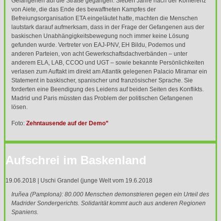
Gefangenen auf die Straße gegangen. Sieben Jahre nach der Konferenz
von Aiete, die das Ende des bewaffneten Kampfes der
Befreiungsorganisation
ETA
eingeläutet hatte, machten die Menschen
lautstark darauf aufmerksam, dass in der Frage der Gefangenen aus der
baskischen Unabhängigkeitsbewegung noch immer keine Lösung
gefunden wurde. Vertreter von
EAJ
-
PNV
, EH Bildu, Podemos und
anderen Parteien, von acht Gewerkschaftsdachverbänden – unter
anderem
ELA
,
LAB
,
CCOO
und
UGT
– sowie bekannte Persönlichkeiten
verlasen zum Auftakt im direkt am Atlantik gelegenen Palacio Miramar ein
Statement in baskischer, spanischer und französischer Sprache. Sie
forderten eine Beendigung des Leidens auf beiden Seiten des Konflikts.
Madrid und Paris müssten das Problem der politischen Gefangenen
lösen.
Foto:
Zehntausende auf der Demo”
Aufschrei im Baskenland
19.06.2018 | Uschi Grandel (junge Welt vom 19.6.2018
Iruñea (Pamplona): 80.000 Menschen demonstrieren gegen ein Urteil des
Madrider Sondergerichts. Solidarität kommt auch aus anderen Regionen
Spaniens.