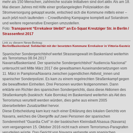
mehr als 150 Menschen, zahlreiche soziale Initiativen sind dort aktiv. Als am 18.
Mai diesen Jahres mit Hilfe einer großangelegten Polizeiaktion die
Stromversorgung gekappt wurde, entschied sich die Kommune mittels einer –
auch jetzt noch laufenden – Crowdfunding Kampagne komplett auf Solarstrom
und weitere regenerative Energien umzustellen.
Foto:
Transparent “Errekaleor bleibt!” an Ex-Squat Kreutziger Str. in Berlin /
Strassenfest 2017
Link zu diesem News-Beitrag:
Berlin/Baskenland: Solidarität mit der besetzten Kommune Errekaleor in Vittoria-Gasteiz
Spanischer Sondergerichtshof wertet Strassengewalt im Baskenland weiterhin
als Terrorismus
08.04.2017
Navarra/Baskenland. Der spanische Sondergerichtshof “Audiencia Nacional”
untersucht seit Mitte März 2017 die gewaltsamen Auseinandersetzungen vom
11. März in Pamplona/Navarra zwischen jugendlichen Aktivist_innen und
spanischer Sonderpolizei. Es kam zu einem regelrechten Straßenkampf gegen
die bewaffneten Einheiten. Drei Personen wurden festgenommen. Dann
erklärte ein Richter des spanischen Sondergerichts, dass diese Aktionen des
Straßenkampfs (baskisch: Kale Borroka) im Baskenland weiterhin als Akt des
Terrorismus verurteilt werden würden, dies gehe aus einem 2005
überarbeiteten Zusatzartikel hervor.
Diese Entscheidung kam kurz nach einer Erklärung des lokalen Gerichts von
Navarra, welches die Übergriffe auf zwei Personen der spanischen
Sondereinheit “Guardia Civil” in der baskischen Kleinstadt Alsasua (Navarra)
vom vergangenen 15. Oktober 2016 nicht nach einem Terrorismus-Paragrafen
verurteilen würde. Das Gericht von Navarra verlangte vom spanischen