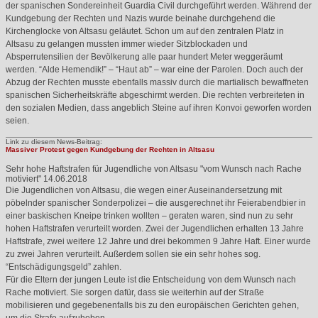
der spanischen Sondereinheit Guardia Civil durchgeführt werden. Während der
Kundgebung der Rechten und Nazis wurde beinahe durchgehend die
Kirchenglocke von Altsasu geläutet. Schon um auf den zentralen Platz in
Altsasu zu gelangen mussten immer wieder Sitzblockaden und
Absperrutensilien der Bevölkerung alle paar hundert Meter weggeräumt
werden. “Alde Hemendik!” – “Haut ab” – war eine der Parolen. Doch auch der
Abzug der Rechten musste ebenfalls massiv durch die martialisch bewaffneten
spanischen Sicherheitskräfte abgeschirmt werden. Die rechten verbreiteten in
den sozialen Medien, dass angeblich Steine auf ihren Konvoi geworfen worden
seien.
Link zu diesem News-Beitrag:
Massiver Protest gegen Kundgebung der Rechten in Altsasu
Sehr hohe Haftstrafen für Jugendliche von Altsasu "vom Wunsch nach Rache
motiviert"
14.06.2018
Die Jugendlichen von Altsasu, die wegen einer Auseinandersetzung mit
pöbelnder spanischer Sonderpolizei – die ausgerechnet ihr Feierabendbier in
einer baskischen Kneipe trinken wollten – geraten waren, sind nun zu sehr
hohen Haftstrafen verurteilt worden. Zwei der Jugendlichen erhalten 13 Jahre
Haftstrafe, zwei weitere 12 Jahre und drei bekommen 9 Jahre Haft. Einer wurde
zu zwei Jahren verurteilt. Außerdem sollen sie ein sehr hohes sog.
“Entschädigungsgeld” zahlen.
Für die Eltern der jungen Leute ist die Entscheidung von dem Wunsch nach
Rache motiviert. Sie sorgen dafür, dass sie weiterhin auf der Straße
mobilisieren und gegebenenfalls bis zu den europäischen Gerichten gehen,