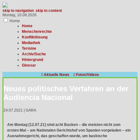
skip to navigation
.
skip to content
.
Montag, 10.08.2026
Home
Home
Menschenrechte
Konfliktlösung
Mediathek
Termine
Archiv/Suche
Hintergrund
Glossar

Aktuelle News
Fotos/Videos

Neues politisches Verfahren an der
Audiencia Nacional
24.07.2021 | GARA
Am Montag [12.07.21] sind acht Basken – die meisten nicht zum
ersten Mal – am Nationalen Gerichtshof von Spanien vorgeladen – ein
Ausnahmegericht, das geschaffen wurde, um baskische