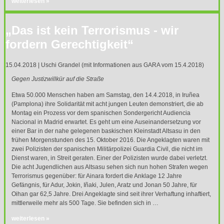
weiterlesen »
„Das ist kein Terrorismus - wir
fordern Gerechtigkeit“
15.04.2018 | Uschi Grandel (mit Informationen aus GARA vom 15.4.2018)
Gegen Justizwillkür auf die Straße
Etwa 50.000 Menschen haben am Samstag, den 14.4.2018, in Iruñea
(Pamplona) ihre Solidarität mit acht jungen Leuten demonstriert, die ab
Montag ein Prozess vor dem spanischen Sondergericht Audiencia
Nacional in Madrid erwartet. Es geht um eine Auseinandersetzung vor
einer Bar in der nahe gelegenen baskischen Kleinstadt Altsasu in den
frühen Morgenstunden des 15. Oktober 2016. Die Angeklagten waren mit
zwei Polizisten der spanischen Militärpolizei Guardia Civil, die nicht im
Dienst waren, in Streit geraten. Einer der Polizisten wurde dabei verletzt.
Die acht Jugendlichen aus Altsasu sehen sich nun hohen Strafen wegen
Terrorismus gegenüber: für Ainara fordert die Anklage 12 Jahre
Gefängnis, für Adur, Jokin, Iñaki, Julen, Aratz und Jonan 50 Jahre, für
Oihan gar 62,5 Jahre. Drei Angeklagte sind seit ihrer Verhaftung inhaftiert,
mittlerweile mehr als 500 Tage. Sie befinden sich in …
weiterlesen »