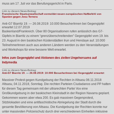
muss am 17. Juli vor das Berufungsgericht in Paris.
Link zu diesem News-Beitrag:
Französische Staatsanwaltschaft vermeldet neuen europäischen Haftbefehl von
Spanien gegen Josu Ternera
Anti-G7 Biarritz 19. — 26.08.2019: 10.000 BesucherInnen bei Gegengipfel
erwartet
12.07.2019
Baskenland/Frankreich. Über 80 Organisationen rufen anlässlich des G7-
Gipfels in Biarritz zu einem “grenzüberschreitenden” Gegengipfel vom 19. bis
23. August in den baskischen Küstenstädten Irun und Hendaye auf. 10.000
TeilnehmerInnen auch aus anderen Ländern werden zu den Veranstaltungen
und Workshops für eine bessere Welt erwartet.
Infos zum Gegengipfel und Aktionen des zivilen Ungehorsams auf
Indymedia
Link zu diesem News-Beitrag:
Anti-G7 Biarritz 19. — 26.08.2019: 10.000 BesucherInnen bei Gegengipfel erwartet
Massiver Protest gegen Kundgebung der Rechten in Altsasu
06.11.2018
Altsasu, 04.11.2018, Sonntag. Die rechten Parteien Ciudadanos und PP hatten
für diesen Tag gemeinsam mit der ultrarechten Partei Vox eine
Großkundgebung in der baskischen Kleinstadt in der Region Navarra geplant.
Gekommen waren aber etwa 200. Es gab massiven Gegenprotest,
Sitzblokaden und eine antifaschistische Abriegelung der Stadt durch die
gesamte Bevölkerung von Altsasu. Die Kundgebung der Rechten konnte nur
unter massivsten Polizeischutz durch drei verschiedenen Einheiten inklusive