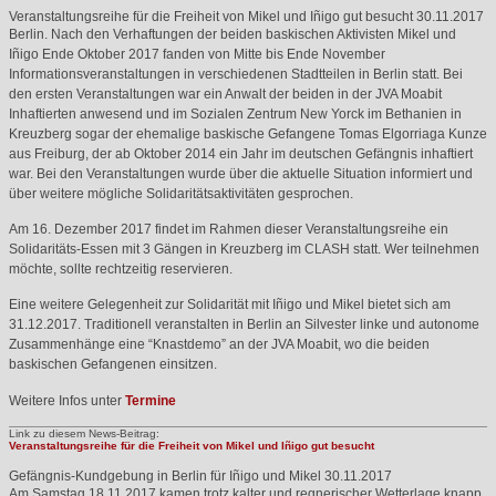
Veranstaltungsreihe für die Freiheit von Mikel und Iñigo gut besucht
30.11.2017
Berlin. Nach den Verhaftungen der beiden baskischen Aktivisten Mikel und
Iñigo Ende Oktober 2017 fanden von Mitte bis Ende November
Informationsveranstaltungen in verschiedenen Stadtteilen in Berlin statt. Bei
den ersten Veranstaltungen war ein Anwalt der beiden in der
JVA
Moabit
Inhaftierten anwesend und im Sozialen Zentrum New Yorck im Bethanien in
Kreuzberg sogar der ehemalige baskische Gefangene Tomas Elgorriaga Kunze
aus Freiburg, der ab Oktober 2014 ein Jahr im deutschen Gefängnis inhaftiert
war. Bei den Veranstaltungen wurde über die aktuelle Situation informiert und
über weitere mögliche Solidaritätsaktivitäten gesprochen.
Am 16. Dezember 2017 findet im Rahmen dieser Veranstaltungsreihe ein
Solidaritäts-Essen mit 3 Gängen in Kreuzberg im
CLASH
statt. Wer teilnehmen
möchte, sollte rechtzeitig reservieren.
Eine weitere Gelegenheit zur Solidarität mit Iñigo und Mikel bietet sich am
31.12.2017. Traditionell veranstalten in Berlin an Silvester linke und autonome
Zusammenhänge eine “Knastdemo” an der
JVA
Moabit, wo die beiden
baskischen Gefangenen einsitzen.
Weitere Infos unter
Termine
Link zu diesem News-Beitrag:
Veranstaltungsreihe für die Freiheit von Mikel und Iñigo gut besucht
Gefängnis-Kundgebung in Berlin für Iñigo und Mikel
30.11.2017
Am Samstag 18.11.2017 kamen trotz kalter und regnerischer Wetterlage knapp