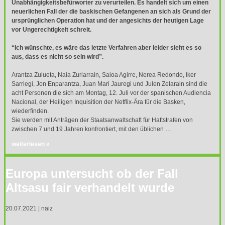
Unabhängigkeitsbefürworter zu verurteilen. Es handelt sich um einen
neuerlichen Fall der die baskischen Gefangenen an sich als Grund der
ursprünglichen Operation hat und der angesichts der heutigen Lage
vor Ungerechtigkeit schreit.
“Ich wünschte, es wäre das letzte Verfahren aber leider sieht es so
aus, dass es nicht so sein wird”.
Arantza Zulueta, Naia Zuriarrain, Saioa Agirre, Nerea Redondo, Iker
Sarriegi, Jon Enparantza, Juan Mari Jauregi und Julen Zelarain sind die
acht Personen die sich am Montag, 12. Juli vor der spanischen Audiencia
Nacional, der Heiligen Inquisition der Netflix-Ära für die Basken,
wiederfinden.
Sie werden mit Anträgen der Staatsanwaltschaft für Haftstrafen von
zwischen 7 und 19 Jahren konfrontiert, mit den üblichen …
weiterlesen »
Europa untersucht ob der Fall
Altsasu fair verhandelt wurde
20.07.2021 | naiz