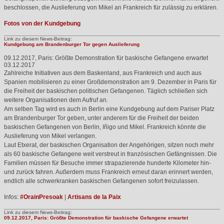
beschlossen, die Auslieferung von Mikel an Frankreich für zulässig zu erklären.
Fotos von der Kundgebung
Link zu diesem News-Beitrag:
Kundgebung am Brandenburger Tor gegen Auslieferung
09.12.2017, Paris: Größte Demonstration für baskische Gefangene erwartet
03.12.2017
Zahlreiche Initiativen aus dem Baskenland, aus Frankreich und auch aus
Spanien mobilisieren zu einer Großdemonstration am 9. Dezember in Paris für
die Freiheit der baskischen politischen Gefangenen. Täglich schließen sich
weitere Organisationen dem Aufruf an.
Am selben Tag wird es auch in Berlin eine Kundgebung auf dem Pariser Platz
am Brandenburger Tor geben, unter anderem für die Freiheit der beiden
baskischen Gefangenen von Berlin, Iñigo und Mikel. Frankreich könnte die
Auslieferung von Mikel verlangen.
Laut Etxerat, der baskischen Organisation der Angehörigen, sitzen noch mehr
als 60 baskische Gefangene weit verstreut in französischen Gefängnissen. Die
Familien müssen für Besuche immer strapazierende hunderte Kilometer hin-
und zurück fahren. Außerdem muss Frankreich erneut daran erinnert werden,
endlich alle schwerkranken baskischen Gefangenen sofort freizulassen.
Infos:
#OrainPresoak
|
Artisans de la Paix
Link zu diesem News-Beitrag:
09.12.2017, Paris: Größte Demonstration für baskische Gefangene erwartet