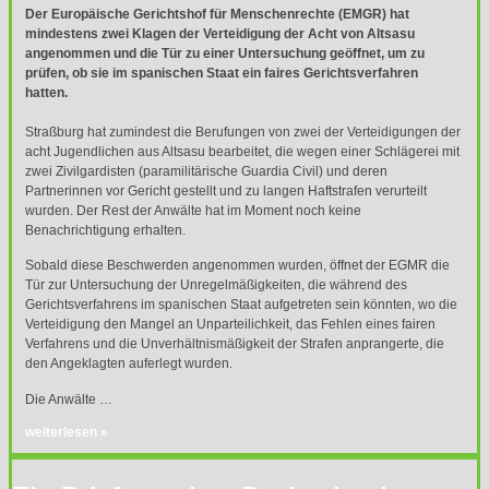
Der Europäische Gerichtshof für Menschenrechte (
EMGR
) hat
mindestens zwei Klagen der Verteidigung der Acht von Altsasu
angenommen und die Tür zu einer Untersuchung geöffnet, um zu
prüfen, ob sie im spanischen Staat ein faires Gerichtsverfahren
hatten.
Straßburg hat zumindest die Berufungen von zwei der Verteidigungen der
acht Jugendlichen aus Altsasu bearbeitet, die wegen einer Schlägerei mit
zwei Zivilgardisten (paramilitärische Guardia Civil) und deren
Partnerinnen vor Gericht gestellt und zu langen Haftstrafen verurteilt
wurden. Der Rest der Anwälte hat im Moment noch keine
Benachrichtigung erhalten.
Sobald diese Beschwerden angenommen wurden, öffnet der
EGMR
die
Tür zur Untersuchung der Unregelmäßigkeiten, die während des
Gerichtsverfahrens im spanischen Staat aufgetreten sein könnten, wo die
Verteidigung den Mangel an Unparteilichkeit, das Fehlen eines fairen
Verfahrens und die Unverhältnismäßigkeit der Strafen anprangerte, die
den Angeklagten auferlegt wurden.
Die Anwälte …
weiterlesen »