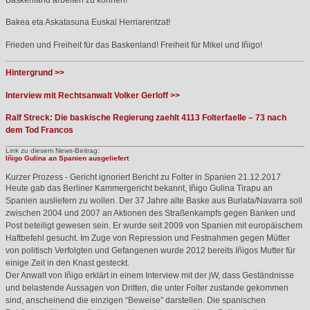
Bakea eta Askatasuna Euskal Herriarentzat!
Frieden und Freiheit für das Baskenland! Freiheit für Mikel und Iñigo!
Hintergrund >>
Interview mit Rechtsanwalt Volker Gerloff >>
Ralf Streck: Die baskische Regierung zaehlt 4113 Folterfaelle – 73 nach
dem Tod Francos
Link zu diesem News-Beitrag:
Iñigo Gulina an Spanien ausgeliefert
Kurzer Prozess - Gericht ignoriert Bericht zu Folter in Spanien
21.12.2017
Heute gab das Berliner Kammergericht bekannt, Iñigo Gulina Tirapu an
Spanien ausliefern zu wollen. Der 37 Jahre alte Baske aus Burlata/Navarra soll
zwischen 2004 und 2007 an Aktionen des Straßenkampfs gegen Banken und
Post beteiligt gewesen sein. Er wurde seit 2009 von Spanien mit europäischem
Haftbefehl gesucht. Im Zuge von Repression und Festnahmen gegen Mütter
von politisch Verfolgten und Gefangenen wurde 2012 bereits Iñigos Mutter für
einige Zeit in den Knast gesteckt.
Der Anwalt von Iñigo erklärt in einem Interview mit der jW, dass Geständnisse
und belastende Aussagen von Dritten, die unter Folter zustande gekommen
sind, anscheinend die einzigen “Beweise” darstellen. Die spanischen