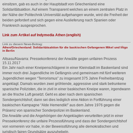
einsitzen, gab es auch in der Hauptstadt von Griechenland eine
Solidaritätsaktion. Auf einem Transparent welches an einem zentralen Platz in
der Nähe der Politechnik Universität aufgehangen wurde, wird die Freiheit der
beiden gefordert und sich gegen eine Auslieferung nach Spanien oder
Frankreich ausgesprochen.
Link zum Artikel auf Indymedia Athen (english)
Link zu diesem News-Beitrag:
Athen/Griechenland: Solidaritätsaktion für die baskischen Gefangenen Mikel und Iñigo
in Berlin
Altsasu/Navarra: Pressekonferenz der Anwälte gegen unfairen Prozess
15.11.2017
Ein Jahr nach einer Kneipenschlägerei in einer Kleinstadt im Baskenland sind
immer noch drei Jugendliche im Gefängnis und gemeinsam mit fünf weiteren
Jugendlichen wegen “Terrorismus” zu insgesamt 375 Jahre Freiheitsentzug
angeklagt. Damals wurden zwei gröhlende, aggressive und stark betrunkene
spanische Polizisten, die in zivil in einer baskischen Kneipe waren, irgendwann
an die frische Luft gesetzt. Geht es aber nach dem spanischen
Sondergerichtshof, dann sei dies lediglich eine Aktion in Fortführung einer
baskischen Kampagne “Alde Hemendik!” aus dem Jahre 1976 gegen die
Präsenz von spanischer Sonderpolizei im Baskenland.
Die Anwälte und die Angehörigen der Angeklagten verurteilten jetzt in einer
Pressekonferenz die unfaire Prozessführung und dass der Sondergerichtshof
von vornerein vor habe, in der Beweissführung alle demokratischen und
juristisch fairen Grundsätze auszuhebeln.