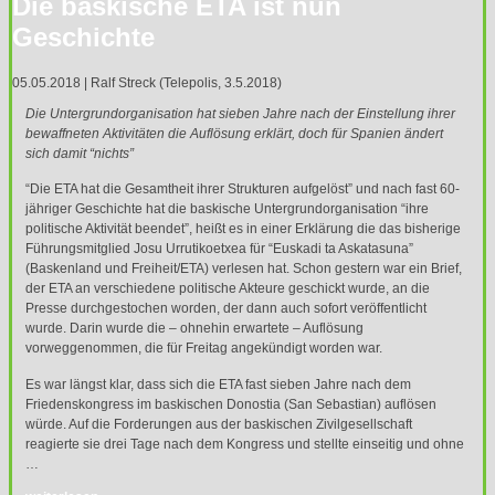
Die baskische ETA ist nun
Geschichte
05.05.2018 | Ralf Streck (Telepolis, 3.5.2018)
Die Untergrundorganisation hat sieben Jahre nach der Einstellung ihrer
bewaffneten Aktivitäten die Auflösung erklärt, doch für Spanien ändert
sich damit “nichts”
“Die
ETA
hat die Gesamtheit ihrer Strukturen aufgelöst” und nach fast 60-
jähriger Geschichte hat die baskische Untergrundorganisation “ihre
politische Aktivität beendet”, heißt es in einer Erklärung die das bisherige
Führungsmitglied Josu Urrutikoetxea für “Euskadi ta Askatasuna”
(Baskenland und Freiheit/ETA) verlesen hat. Schon gestern war ein Brief,
der
ETA
an verschiedene politische Akteure geschickt wurde, an die
Presse durchgestochen worden, der dann auch sofort veröffentlicht
wurde. Darin wurde die – ohnehin erwartete – Auflösung
vorweggenommen, die für Freitag angekündigt worden war.
Es war längst klar, dass sich die
ETA
fast sieben Jahre nach dem
Friedenskongress im baskischen Donostia (San Sebastian) auflösen
würde. Auf die Forderungen aus der baskischen Zivilgesellschaft
reagierte sie drei Tage nach dem Kongress und stellte einseitig und ohne
…