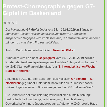
Protest-Choreographie gegen G7-
Gipfel im Baskenland
30.06.2019
Der kommende
G7-Gipfel
findet vom
24. – 26.08.2019 in Biarritz
im
nördlichen Teil des Baskenlands statt und wird von Frankreich
ausgerichtet. Dagegen wird im Baskenland, in Frankreich und in anderen
Ländern zu massivem Protest mobilisiert.
Auch in Deutschland wird mobiliiert:
Termine
|
Plakat
Außerdem wird es einem
Gegengipfel
vom
19. – 23.08.2019 bei den
Küstenstadten Hendaye-Irun
geben. Und das “intergalaktische Team”
der
ZAD
(Nantes/Frankreich) ruft auf zur “
3. intergalaktischen Woche –
Biarritz-Hendaye
“.
Anfang Juli 2019 hat sich außerdem das Kollektiv “
G7 blokatu — G7
blockieren
“ gegründet. Unter dem Motto rufen sie zu massenhaften
zivilen Ungehorsam und Blockaden gegen “den G7 und seine Welt”.
Die Bandbreite der Mobilisierung verspricht eine bunte Mischung:
baskische linke Unabhängigkeitsbewegung, AnarchistInnen,
GewerkschafterInnen, Jugendbewegung, Autonome,
ZAD
- sowie Haus-