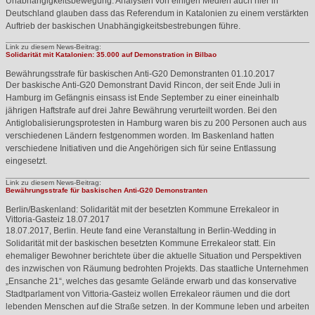
Unabhängigkeitsbewegung. Analysten von einigen Medien auch hier in
Deutschland glauben dass das Referendum in Katalonien zu einem verstärkten
Auftrieb der baskischen Unabhängigkeitsbestrebungen führe.
Link zu diesem News-Beitrag:
Solidarität mit Katalonien: 35.000 auf Demonstration in Bilbao
Bewährungsstrafe für baskischen Anti-G20 Demonstranten
01.10.2017
Der baskische Anti-G20 Demonstrant David Rincon, der seit Ende Juli in
Hamburg im Gefängnis einsass ist Ende September zu einer eineinhalb
jährigen Haftstrafe auf drei Jahre Bewährung verurteilt worden. Bei den
Antiglobalisierungsprotesten in Hamburg waren bis zu 200 Personen auch aus
verschiedenen Ländern festgenommen worden. Im Baskenland hatten
verschiedene Initiativen und die Angehörigen sich für seine Entlassung
eingesetzt.
Link zu diesem News-Beitrag:
Bewährungsstrafe für baskischen Anti-G20 Demonstranten
Berlin/Baskenland: Solidarität mit der besetzten Kommune Errekaleor in
Vittoria-Gasteiz
18.07.2017
18.07.2017, Berlin. Heute fand eine Veranstaltung in Berlin-Wedding in
Solidarität mit der baskischen besetzten Kommune Errekaleor statt. Ein
ehemaliger Bewohner berichtete über die aktuelle Situation und Perspektiven
des inzwischen von Räumung bedrohten Projekts. Das staatliche Unternehmen
„Ensanche 21“, welches das gesamte Gelände erwarb und das konservative
Stadtparlament von Vittoria-Gasteiz wollen Errekaleor räumen und die dort
lebenden Menschen auf die Straße setzen. In der Kommune leben und arbeiten