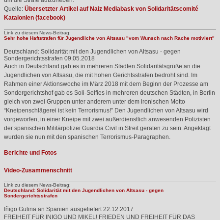
um die Strafe aufzuheben.
Quelle:
Übersetzter Artikel auf Naiz Mediabask von Solidaritätscomité
Katalonien (facebook)
Link zu diesem News-Beitrag:
Sehr hohe Haftstrafen für Jugendliche von Altsasu "vom Wunsch nach Rache motiviert"
Deutschland: Solidarität mit den Jugendlichen von Altsasu - gegen
Sondergerichtsstrafen
09.05.2018
Auch in Deutschland gab es in mehreren Städten Solidaritätsgrüße an die
Jugendlichen von Altsasu, die mit hohen Gerichtsstrafen bedroht sind. Im
Rahmen einer Aktionswoche im März 2018 mit dem Beginn der Prozesse am
Sondergerichtshof gab es Soli-Selfies in mehreren deutschen Städten, in Berlin
gleich von zwei Gruppen unter anderem unter dem ironischen Motto
“Kneipenschlägerei ist kein Terrorismus!” Den Jugendlichen von Altsasu wird
vorgeworfen, in einer Kneipe mit zwei außerdienstlich anwesenden Polizisten
der spanischen Militärpolizei Guardia Civil in Streit geraten zu sein. Angeklagt
wurden sie nun mit den spanischen Terrorismus-Paragraphen.
Berichte und Fotos
Video-Zusammenschnitt
Link zu diesem News-Beitrag:
Deutschland: Solidarität mit den Jugendlichen von Altsasu - gegen
Sondergerichtsstrafen
Iñigo Gulina an Spanien ausgeliefert
22.12.2017
FREIHEIT
FÜR
INIGO
UND
MIKEL
!
FRIEDEN
UND
FREIHEIT
FÜR
DAS