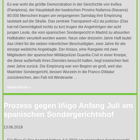
Es war wohl die größte Demonstration in der Geschichte von Iruñea
(Pamplona), der Hauptstadt der baskischen Provinz Nafarroa (Navarra).
80.000 Menschen trugen am vergangenen Samstag ihre Empörung
lautstark auf die Straße. Das zentrale Transparent »Ez da justizia« (Das
hat mit Gerechtigkeit nichts zu tun) trugen die Angehörigen der acht
jungen Leute, die vom spanischen Sondergericht in Madrid zu absurden
Haftstrafen verurteilt worden waren. Neun oder dreizehn Jahre Haft lautet
das Urteil für die sieben männlichen Beschuldigten, zwei Jahre für die
einzige weibliche Angeklagte. Der Anlass, eine Rangelei mit zwei
Mitgliedern der spanischen Militärpolizei Guardia Civil in einer Kneipe,
die diese außerhalb ihres Dienstes besucht hatten, liegt inzwischen fast
zwei Jahre zurück. Die Empörung war von Beginn an groß, weil das
Madrider Sondergericht, dessen Wurzeln in die Franco-Diktatur
zurückreichen, den Fall mit Windeseile …
weiterlesen »
Prozess gegen Iñigo Anfang Juli am
spanischen Sondergerichtshof
13.06.2018