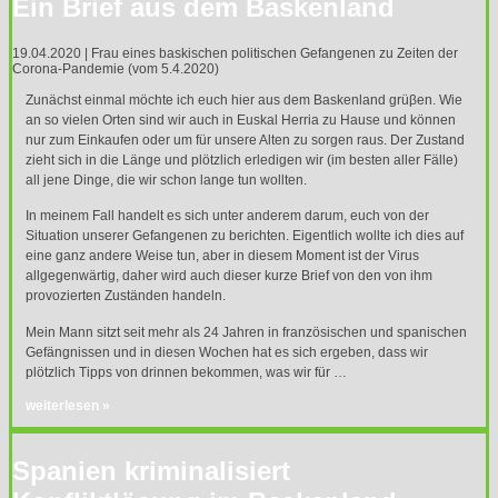
Ein Brief aus dem Baskenland
19.04.2020 | Frau eines baskischen politischen Gefangenen zu Zeiten der
Corona-Pandemie (vom 5.4.2020)
Zunächst einmal möchte ich euch hier aus dem Baskenland grüβen. Wie
an so vielen Orten sind wir auch in Euskal Herria zu Hause und können
nur zum Einkaufen oder um für unsere Alten zu sorgen raus. Der Zustand
zieht sich in die Länge und plötzlich erledigen wir (im besten aller Fälle)
all jene Dinge, die wir schon lange tun wollten.
In meinem Fall handelt es sich unter anderem darum, euch von der
Situation unserer Gefangenen zu berichten. Eigentlich wollte ich dies auf
eine ganz andere Weise tun, aber in diesem Moment ist der Virus
allgegenwärtig, daher wird auch dieser kurze Brief von den von ihm
provozierten Zuständen handeln.
Mein Mann sitzt seit mehr als 24 Jahren in französischen und spanischen
Gefängnissen und in diesen Wochen hat es sich ergeben, dass wir
plötzlich Tipps von drinnen bekommen, was wir für …
weiterlesen »
Spanien kriminalisiert