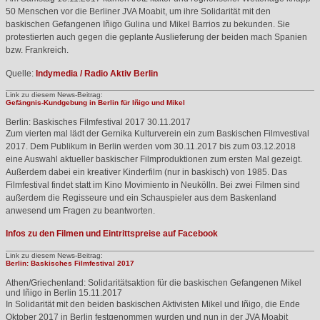
50 Menschen vor die Berliner
JVA
Moabit, um ihre Solidarität mit den
baskischen Gefangenen Iñigo Gulina und Mikel Barrios zu bekunden. Sie
protestierten auch gegen die geplante Auslieferung der beiden mach Spanien
bzw. Frankreich.
Quelle:
Indymedia / Radio Aktiv Berlin
Link zu diesem News-Beitrag:
Gefängnis-Kundgebung in Berlin für Iñigo und Mikel
Berlin: Baskisches Filmfestival 2017
30.11.2017
Zum vierten mal lädt der Gernika Kulturverein ein zum Baskischen Filmvestival
2017. Dem Publikum in Berlin werden vom 30.11.2017 bis zum 03.12.2018
eine Auswahl aktueller baskischer Filmproduktionen zum ersten Mal gezeigt.
Außerdem dabei ein kreativer Kinderfilm (nur in baskisch) von 1985. Das
Filmfestival findet statt im Kino Movimiento in Neukölln. Bei zwei Filmen sind
außerdem die Regisseure und ein Schauspieler aus dem Baskenland
anwesend um Fragen zu beantworten.
Infos zu den Filmen und Eintrittspreise auf Facebook
Link zu diesem News-Beitrag:
Berlin: Baskisches Filmfestival 2017
Athen/Griechenland: Solidaritätsaktion für die baskischen Gefangenen Mikel
und Iñigo in Berlin
15.11.2017
In Solidarität mit den beiden baskischen Aktivisten Mikel und Iñigo, die Ende
Oktober 2017 in Berlin festgenommen wurden und nun in der
JVA
Moabit