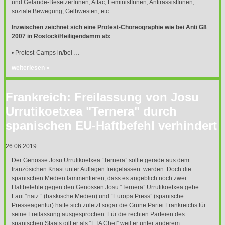
und Gelände-BesetzerInnen, Attac, FeministInnen, AntirassistInnen,
soziale Bewegung, Gelbwesten, etc.
Inzwischen zeichnet sich eine Protest-Choreographie wie bei Anti G8
2007 in Rostock/Heiligendamm ab:
• Protest-Camps in/bei …
weiterlesen »
Frankreich: Freilassung von Josu
Urrutikoetxea "Ternera" durch
spanischen EU-Haftbefehl verhindert
26.06.2019
Der Genosse Josu Urrutikoetxea “Ternera” sollte gerade aus dem
französichen Knast unter Auflagen freigelassen. werden. Doch die
spanischen Medien lammentieren, dass es angeblich noch zwei
Haftbefehle gegen den Genossen Josu “Ternera” Urrutikoetxea gebe.
Laut “naiz:” (baskische Medien) und “Europa Press” (spanische
Presseagentur) hatte sich zuletzt sogar die Grüne Partei Frankreichs für
seine Freilassung ausgesprochen. Für die rechten Parteien des
spanischen Staats gilt er als “
ETA
Chef” weil er unter anderem