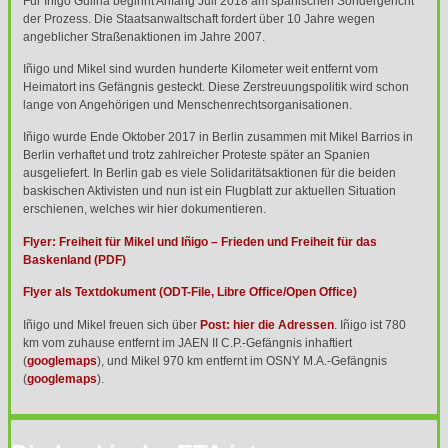
Für Iñigo Gulina beginnt Anfang Juli 2018 am spanischen Sondergericht
der Prozess. Die Staatsanwaltschaft fordert über 10 Jahre wegen
angeblicher Straßenaktionen im Jahre 2007.
Iñigo und Mikel sind wurden hunderte Kilometer weit entfernt vom
Heimatort ins Gefängnis gesteckt. Diese Zerstreuungspolitik wird schon
lange von Angehörigen und Menschenrechtsorganisationen.
Iñigo wurde Ende Oktober 2017 in Berlin zusammen mit Mikel Barrios in
Berlin verhaftet und trotz zahlreicher Proteste später an Spanien
ausgeliefert. In Berlin gab es viele Solidaritätsaktionen für die beiden
baskischen Aktivisten und nun ist ein Flugblatt zur aktuellen Situation
erschienen, welches wir hier dokumentieren.
Flyer: Freiheit für Mikel und Iñigo – Frieden und Freiheit für das
Baskenland (
PDF
)
Flyer als Textdokument (
ODT
-File, Libre Office/Open Office)
Iñigo und Mikel freuen sich über
Post: hier die Adressen
. Iñigo ist 780
km vom zuhause entfernt im
JAEN
II C.P.-Gefängnis inhaftiert
(
googlemaps
), und Mikel 970 km entfernt im
OSNY
M.A.-Gefängnis
(
googlemaps
).