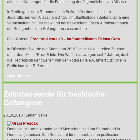
allem die Kampagne für die Freilassung der Jugendlichen von Altsasu.
In Berlin gab es im Rahmen eines Solidaritätsabends mit den
Jugendlichen von Altsasu am 27.10. im Stadtteilladen Zielona Góra eine
Veranstaltung mit Diashow und bei baskischem Essen & Patxaran auch
die Gelegenheit den Gefangenen zu schreiben.
Foto-Galerie:
Free the Altsasu 8 – im Stadtteilladen Zielona Gora
In Düsseldorf wurde der Abend am 28.10. im soziokulturellen Zentrum
unter dem Motto “Rock & Info: Die Waffen schweigen seit 7 Jahren, doch
die Repression geht weiter” von der Roten Hilfe e.V. unterstützt. Wie in
Berlin kam der Referent …
weiterlesen »
Zehntausende für baskische
Gefangene
23.10.2018 | Stefan Natke
Donostia. Mehrere zehntausend Menschen sind am Sonnabend in
Donostia (spanisch: San Sebastián) für die baskischen politischen