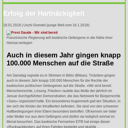
Erfolg der Hartnäckigkeit
18.01.2018 | Uschi Grandel (junge Welt vom 16.1.2018)
Französische Regierung will baskische Gefangene in die Nähe ihrer
Heimat verlegen
Auch in diesem Jahr gingen knapp
100.000 Menschen auf die Straße
Am Samstag regnete es in Strömen in Bilbo (Bilbao). Trotzdem gingen
auch in diesem Jahr knapp 100.000 Menschen für die Rechte der
baskischen politischen Gefangenen auf die Straße. »Wir sind bereit:
Menschenrechte, Lösung, Frieden« lautete das Motto der jährlich im
Januar durchgeführten Demonstration, die das Netzwerk für Bürgerrechte
»Sare« organisiert hatte. Ein besonderes Augenmerk galt der Situation, in
der sich die Kinder der Inhaftierten befinden. Sie sind von den schweren
Haftbedingungen ihrer Eltern besonders betroffen. Oft kennen sie Vater
oder Mutter nur aus dem Gefängnis und dürfen sie lediglich einmal im
Monat besuchen. Das baskische Fernsehen
EITB
hat einige dieser
»Rucksackkinder« auf ihren Fahrten begleitet und strahlte …