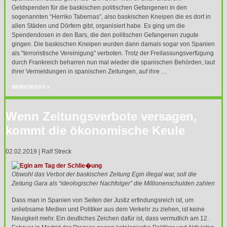
Geldspenden für die baskischen politischen Gefangenen in den
sogenannten “Herriko Tabernas”, also baskischen Kneipen die es dort in
allen Städen und Dörfern gibt, organisiert habe. Es ging um die
Spendendosen in den Bars, die den politischen Gefangenen zugute
gingen. Die baskischen Kneipen wurden dann damals sogar von Spanien
als “terroristische Vereinigung” verboten. Trotz der Freilassungsverfügung
durch Frankreich beharren nun mal wieder die spanischen Behörden, laut
ihrer Vermeldungen in spanischen Zeitungen, auf ihre …
weiterlesen »
Wenn Zeitungsverbote versagen,
kommt die ökonomische Keule
02.02.2019 | Ralf Streck
Obwohl das Verbot der baskischen Zeitung Egin illegal war, soll die
Zeitung Gara als “ideologischer Nachfolger” die Millionenschulden zahlen
Dass man in Spanien von Seiten der Justiz erfindungsreich ist, um
unliebsame Medien und Politiker aus dem Verkehr zu ziehen, ist keine
Neuigkeit mehr. Ein deutliches Zeichen dafür ist, dass vermutlich am 12.