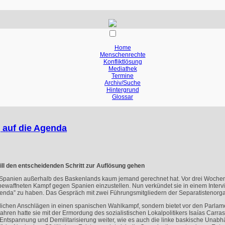
Home
Menschenrechte
Konfliktlösung
Mediathek
Termine
Archiv/Suche
Hintergrund
Glossar
 auf die Agenda
ll den entscheidenden Schritt zur Auflösung gehen
n Spanien außerhalb des Baskenlands kaum jemand gerechnet hat. Vor drei Wochen
n bewaffneten Kampf gegen Spanien einzustellen. Nun verkündet sie in einem Inter
nda” zu haben. Das Gespräch mit zwei Führungsmitgliedern der Separatistenorgani
ödlichen Anschlägen in einen spanischen Wahlkampf, sondern bietet vor den Parl
ahren hatte sie mit der Ermordung des sozialistischen Lokalpolitikers Isaías Carr
 Entspannung und Demilitarisierung weiter, wie es auch die linke baskische Unab