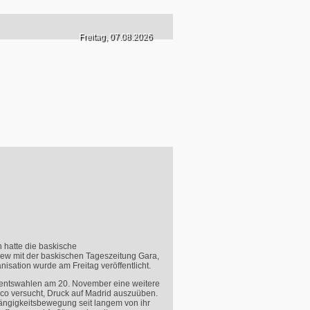
Freitag, 07.08.2026
 hatte die baskische
view mit der baskischen Tageszeitung Gara,
sation wurde am Freitag veröffentlicht.
amentswahlen am 20. November eine weitere
asco versucht, Druck auf Madrid auszuüben.
hängigkeitsbewegung seit langem von ihr