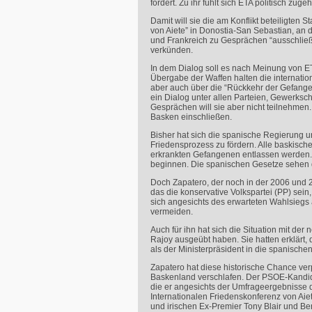
fordert. Zu ihr fühlt sich
ETA
politisch zugeh
Damit will sie die am Konflikt beteiligten
von Aiete” in Donostia-San Sebastian, an 
und Frankreich zu Gesprächen “ausschließl
verkünden.
In dem Dialog soll es nach Meinung von
E
Übergabe der Waffen halten die internati
aber auch über die “Rückkehr der Gefange
ein Dialog unter allen Parteien, Gewerks
Gesprächen will sie aber nicht teilnehme
Basken einschließen.
Bisher hat sich die spanische Regierung un
Friedensprozess zu fördern. Alle baskische
erkrankten Gefangenen entlassen werden. A
beginnen. Die spanischen Gesetze sehen d
Doch Zapatero, der noch in der 2006 und 
das die konservative Volkspartei (PP) sei
sich angesichts des erwarteten Wahlsiegs a
vermeiden.
Auch für ihn hat sich die Situation mit der
Rajoy ausgeübt haben. Sie hatten erklärt
als der Ministerpräsident in die spanisch
Zapatero hat diese historische Chance verpa
Baskenland verschlafen. Der
PSOE
-Kandi
die er angesichts der Umfrageergebnisse 
Internationalen Friedenskonferenz von Aiet
und irischen Ex-Premier Tony Blair und Ber