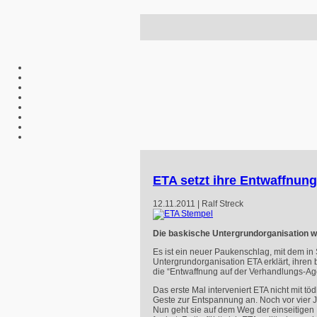
ETA setzt ihre Entwaffnung
12.11.2011 | Ralf Streck
Die baskische Untergrundorganisation wi
Es ist ein neuer Paukenschlag, mit dem i
Untergrundorganisation
ETA
erklärt, ihre
die “Entwaffnung auf der Verhandlungs-Age
Das erste Mal interveniert
ETA
nicht mit t
Geste zur Entspannung an. Noch vor vier J
Nun geht sie auf dem Weg der einseitigen