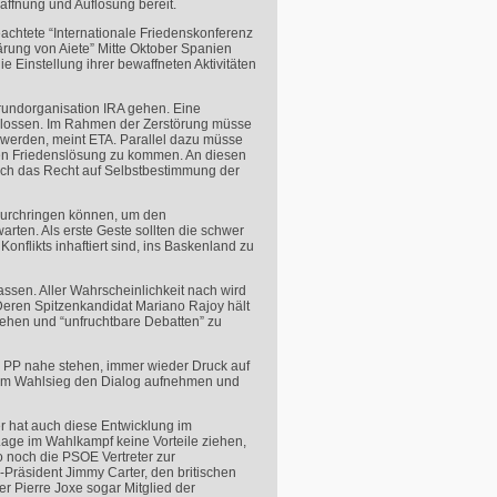
waffnung und Auflösung bereit.
eachtete “Internationale Friedenskonferenz
ärung von Aiete” Mitte Oktober Spanien
ie Einstellung ihrer bewaffneten Aktivitäten
grundorganisation
IRA
gehen. Eine
chlossen. Im Rahmen der Zerstörung müsse
 werden, meint
ETA
. Parallel dazu müsse
iven Friedenslösung zu kommen. An diesen
auch das Recht auf Selbstbestimmung der
 durchringen können, um den
arten. Als erste Geste sollten die schwer
nflikts inhaftiert sind, ins Baskenland zu
ssen. Aller Wahrscheinlichkeit nach wird
 Deren Spitzenkandidat Mariano Rajoy hält
ugehen und “unfruchtbare Debatten” zu
er PP nahe stehen, immer wieder Druck auf
 dem Wahlsieg den Dialog aufnehmen und
 er hat auch diese Entwicklung im
Lage im Wahlkampf keine Vorteile ziehen,
o noch die
PSOE
Vertreter zur
-Präsident Jimmy Carter, den britischen
er Pierre Joxe sogar Mitglied der