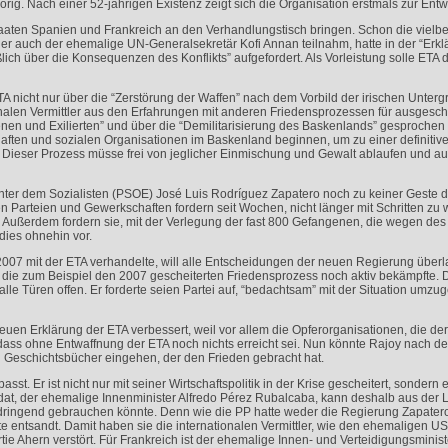
örig. Nach einer 52-jährigen Existenz zeigt sich die Organisation erstmals zur Ent
 Staaten Spanien und Frankreich an den Verhandlungstisch bringen. Schon die vielb
der auch der ehemalige UN-Generalsekretär Kofi Annan teilnahm, hatte in der “Erkl
ich über die Konsequenzen des Konflikts” aufgefordert. Als Vorleistung solle
ETA
d
TA
nicht nur über die “Zerstörung der Waffen” nach dem Vorbild der irischen Unter
onalen Vermittler aus den Erfahrungen mit anderen Friedensprozessen für ausges
nen und Exilierten” und über die “Demilitarisierung des Baskenlands” gesprochen
chaften und sozialen Organisationen im Baskenland beginnen, um zu einer definit
n. Dieser Prozess müsse frei von jeglicher Einmischung und Gewalt ablaufen und 
ter dem Sozialisten (
PSOE
) José Luis Rodríguez Zapatero noch zu keiner Geste
n Parteien und Gewerkschaften fordern seit Wochen, nicht länger mit Schritten zu w
ußerdem fordern sie, mit der Verlegung der fast 800 Gefangenen, die wegen des Ko
ies ohnehin vor.
2007 mit der
ETA
verhandelte, will alle Entscheidungen der neuen Regierung überla
n, die zum Beispiel den 2007 gescheiterten Friedensprozess noch aktiv bekämpfte.
lle Türen offen. Er forderte seien Partei auf, “bedachtsam” mit der Situation umz
 neuen Erklärung der
ETA
verbessert, weil vor allem die Opferorganisationen, die d
, dass ohne Entwaffnung der
ETA
noch nichts erreicht sei. Nun könnte Rajoy nach
en Geschichtsbücher eingehen, der den Frieden gebracht hat.
sst. Er ist nicht nur mit seiner Wirtschaftspolitik in der Krise gescheitert, sondern
dat, der ehemalige Innenminister Alfredo Pérez Rubalcaba, kann deshalb aus der 
dringend gebrauchen könnte. Denn wie die PP hatte weder die Regierung Zapater
e entsandt. Damit haben sie die internationalen Vermittler, wie den ehemaligen US
tie Ahern verstört. Für Frankreich ist der ehemalige Innen- und Verteidigungsminist