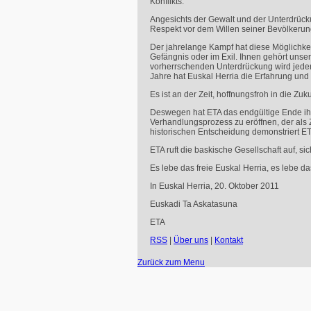
Konflikts.
Angesichts der Gewalt und der Unterdrück
Respekt vor dem Willen seiner Bevölkerun
Der jahrelange Kampf hat diese Möglichke
Gefängnis oder im Exil. Ihnen gehört unser
vorherrschenden Unterdrückung wird jeder
Jahre hat Euskal Herria die Erfahrung und
Es ist an der Zeit, hoffnungsfroh in die Zu
Deswegen hat
ETA
das endgültige Ende i
Verhandlungsprozess zu eröffnen, der als Z
historischen Entscheidung demonstriert
ET
ETA
ruft die baskische Gesellschaft auf, si
Es lebe das freie Euskal Herria, es lebe da
In Euskal Herria, 20. Oktober 2011
Euskadi Ta Askatasuna
ETA
RSS
|
Über uns
|
Kontakt
Zurück zum Menu