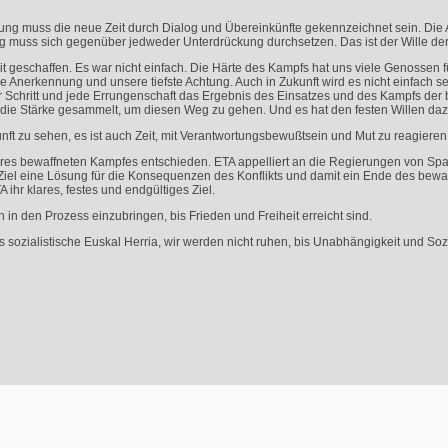
ung muss die neue Zeit durch Dialog und Übereinkünfte gekennzeichnet sein. Die
g muss sich gegenüber jedweder Unterdrückung durchsetzen. Das ist der Wille de
it geschaffen. Es war nicht einfach. Die Härte des Kampfs hat uns viele Genossen
e Anerkennung und unsere tiefste Achtung. Auch in Zukunft wird es nicht einfach s
 Schritt und jede Errungenschaft das Ergebnis des Einsatzes und des Kampfs der 
 die Stärke gesammelt, um diesen Weg zu gehen. Und es hat den festen Willen daz
kunft zu sehen, es ist auch Zeit, mit Verantwortungsbewußtsein und Mut zu reagieren
hres bewaffneten Kampfes entschieden.
ETA
appelliert an die Regierungen von Spa
iel eine Lösung für die Konsequenzen des Konflikts und damit ein Ende des bewaffn
A
ihr klares, festes und endgültiges Ziel.
ch in den Prozess einzubringen, bis Frieden und Freiheit erreicht sind.
s sozialistische Euskal Herria, wir werden nicht ruhen, bis Unabhängigkeit und Sozi