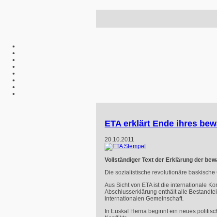
ETA erklärt Ende ihres be
20.10.2011
Vollständiger Text der Erklärung der be
Die sozialistische revolutionäre baskisch
Aus Sicht von
ETA
ist die internationale Ko
Abschlusserklärung enthält alle Bestandte
internationalen Gemeinschaft.
In Euskal Herria beginnt ein neues politis