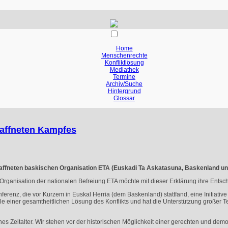
Home
Menschenrechte
Konfliktlösung
Mediathek
Termine
Archiv/Suche
Hintergrund
Glossar
waffneten Kampfes
waffneten baskischen Organisation
ETA
(Euskadi Ta Askatasuna, Baskenland und
e Organisation der nationalen Befreiung
ETA
möchte mit dieser Erklärung ihre Ents
nferenz, die vor Kurzem in Euskal Herria (dem Baskenland) stattfand, eine Initiative
ile einer gesamtheitlichen Lösung des Konflikts und hat die Unterstützung großer 
ches Zeitalter. Wir stehen vor der historischen Möglichkeit einer gerechten und dem