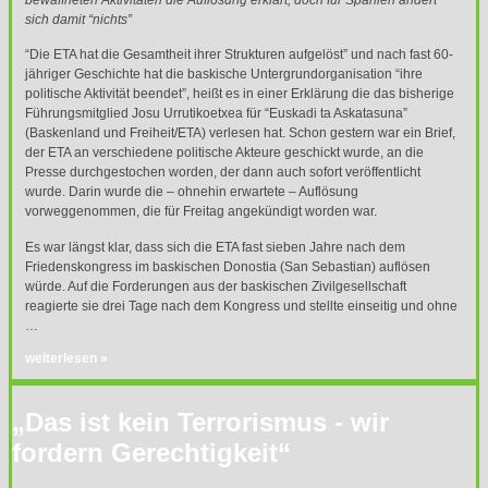
sich damit “nichts”
“Die
ETA
hat die Gesamtheit ihrer Strukturen aufgelöst” und nach fast 60-
jähriger Geschichte hat die baskische Untergrundorganisation “ihre
politische Aktivität beendet”, heißt es in einer Erklärung die das bisherige
Führungsmitglied Josu Urrutikoetxea für “Euskadi ta Askatasuna”
(Baskenland und Freiheit/ETA) verlesen hat. Schon gestern war ein Brief,
der
ETA
an verschiedene politische Akteure geschickt wurde, an die
Presse durchgestochen worden, der dann auch sofort veröffentlicht
wurde. Darin wurde die – ohnehin erwartete – Auflösung
vorweggenommen, die für Freitag angekündigt worden war.
Es war längst klar, dass sich die
ETA
fast sieben Jahre nach dem
Friedenskongress im baskischen Donostia (San Sebastian) auflösen
würde. Auf die Forderungen aus der baskischen Zivilgesellschaft
reagierte sie drei Tage nach dem Kongress und stellte einseitig und ohne
…
weiterlesen »
„Das ist kein Terrorismus - wir
fordern Gerechtigkeit“