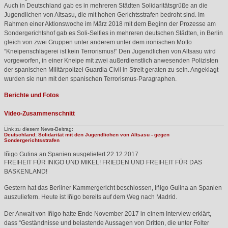
Auch in Deutschland gab es in mehreren Städten Solidaritätsgrüße an die
Jugendlichen von Altsasu, die mit hohen Gerichtsstrafen bedroht sind. Im
Rahmen einer Aktionswoche im März 2018 mit dem Beginn der Prozesse am
Sondergerichtshof gab es Soli-Selfies in mehreren deutschen Städten, in Berlin
gleich von zwei Gruppen unter anderem unter dem ironischen Motto
“Kneipenschlägerei ist kein Terrorismus!” Den Jugendlichen von Altsasu wird
vorgeworfen, in einer Kneipe mit zwei außerdienstlich anwesenden Polizisten
der spanischen Militärpolizei Guardia Civil in Streit geraten zu sein. Angeklagt
wurden sie nun mit den spanischen Terrorismus-Paragraphen.
Berichte und Fotos
Video-Zusammenschnitt
Link zu diesem News-Beitrag:
Deutschland: Solidarität mit den Jugendlichen von Altsasu - gegen
Sondergerichtsstrafen
Iñigo Gulina an Spanien ausgeliefert
22.12.2017
FREIHEIT
FÜR
INIGO
UND
MIKEL
!
FRIEDEN
UND
FREIHEIT
FÜR
DAS
BASKENLAND
!
Gestern hat das Berliner Kammergericht beschlossen, Iñigo Gulina an Spanien
auszuliefern. Heute ist Iñigo bereits auf dem Weg nach Madrid.
Der Anwalt von Iñigo hatte Ende November 2017 in einem Interview erklärt,
dass “Geständnisse und belastende Aussagen von Dritten, die unter Folter