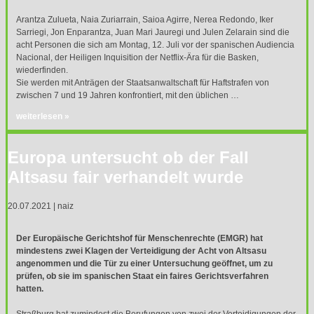
Glossar
Arantza Zulueta, Naia Zuriarrain, Saioa Agirre, Nerea Redondo, Iker
Sarriegi, Jon Enparantza, Juan Mari Jauregi und Julen Zelarain sind die
acht Personen die sich am Montag, 12. Juli vor der spanischen Audiencia
Nacional, der Heiligen Inquisition der Netflix-Ära für die Basken,
wiederfinden.
Sie werden mit Anträgen der Staatsanwaltschaft für Haftstrafen von
zwischen 7 und 19 Jahren konfrontiert, mit den üblichen …
weiterlesen »
Europa untersucht ob der Fall
Altsasu fair verhandelt wurde
20.07.2021 | naiz
Der Europäische Gerichtshof für Menschenrechte (
EMGR
) hat
mindestens zwei Klagen der Verteidigung der Acht von Altsasu
angenommen und die Tür zu einer Untersuchung geöffnet, um zu
prüfen, ob sie im spanischen Staat ein faires Gerichtsverfahren
hatten.