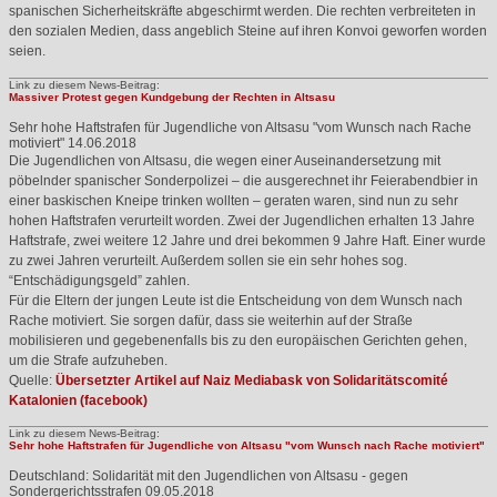
spanischen Sicherheitskräfte abgeschirmt werden. Die rechten verbreiteten in
den sozialen Medien, dass angeblich Steine auf ihren Konvoi geworfen worden
seien.
Link zu diesem News-Beitrag:
Massiver Protest gegen Kundgebung der Rechten in Altsasu
Sehr hohe Haftstrafen für Jugendliche von Altsasu "vom Wunsch nach Rache
motiviert"
14.06.2018
Die Jugendlichen von Altsasu, die wegen einer Auseinandersetzung mit
pöbelnder spanischer Sonderpolizei – die ausgerechnet ihr Feierabendbier in
einer baskischen Kneipe trinken wollten – geraten waren, sind nun zu sehr
hohen Haftstrafen verurteilt worden. Zwei der Jugendlichen erhalten 13 Jahre
Haftstrafe, zwei weitere 12 Jahre und drei bekommen 9 Jahre Haft. Einer wurde
zu zwei Jahren verurteilt. Außerdem sollen sie ein sehr hohes sog.
“Entschädigungsgeld” zahlen.
Für die Eltern der jungen Leute ist die Entscheidung von dem Wunsch nach
Rache motiviert. Sie sorgen dafür, dass sie weiterhin auf der Straße
mobilisieren und gegebenenfalls bis zu den europäischen Gerichten gehen,
um die Strafe aufzuheben.
Quelle:
Übersetzter Artikel auf Naiz Mediabask von Solidaritätscomité
Katalonien (facebook)
Link zu diesem News-Beitrag:
Sehr hohe Haftstrafen für Jugendliche von Altsasu "vom Wunsch nach Rache motiviert"
Deutschland: Solidarität mit den Jugendlichen von Altsasu - gegen
Sondergerichtsstrafen
09.05.2018