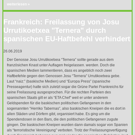
weiterlesen »
Frankreich: Freilassung von Josu
Urrutikoetxea "Ternera" durch
spanischen EU-Haftbefehl verhindert
26.06.2019
Der Genosse Josu Urrutikoetxea “Ternera” sollte gerade aus dem
französichen Knast unter Auflagen freigelassen. werden. Doch die
spanischen Medien lammentieren, dass es angeblich noch zwei
Haftbefehle gegen den Genossen Josu “Ternera” Urrutikoetxea gebe.
Laut “naiz:” (baskische Medien) und “Europa Press” (spanische
Presseagentur) hatte sich zuletzt sogar die Grüne Partei Frankreichs für
seine Freilassung ausgesprochen. Für die rechten Parteien des
spanischen Staats gilt er als “
ETA
Chef” weil er unter anderem
Geldspenden für die baskischen politischen Gefangenen in den
sogenannten “Herriko Tabernas”, also baskischen Kneipen die es dort in
allen Städen und Dörfern gibt, organisiert habe. Es ging um die
Spendendosen in den Bars, die den politischen Gefangenen zugute
gingen. Die baskischen Kneipen wurden dann damals sogar von Spanien
als “terroristische Vereinigung” verboten. Trotz der Freilassungsverfügung