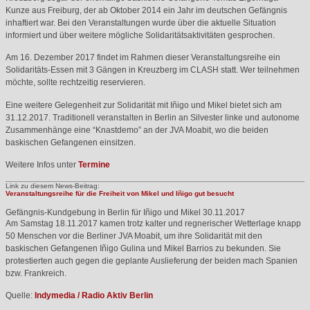
Kunze aus Freiburg, der ab Oktober 2014 ein Jahr im deutschen Gefängnis
inhaftiert war. Bei den Veranstaltungen wurde über die aktuelle Situation
informiert und über weitere mögliche Solidaritätsaktivitäten gesprochen.
Am 16. Dezember 2017 findet im Rahmen dieser Veranstaltungsreihe ein
Solidaritäts-Essen mit 3 Gängen in Kreuzberg im
CLASH
statt. Wer teilnehmen
möchte, sollte rechtzeitig reservieren.
Eine weitere Gelegenheit zur Solidarität mit Iñigo und Mikel bietet sich am
31.12.2017. Traditionell veranstalten in Berlin an Silvester linke und autonome
Zusammenhänge eine “Knastdemo” an der
JVA
Moabit, wo die beiden
baskischen Gefangenen einsitzen.
Weitere Infos unter
Termine
Link zu diesem News-Beitrag:
Veranstaltungsreihe für die Freiheit von Mikel und Iñigo gut besucht
Gefängnis-Kundgebung in Berlin für Iñigo und Mikel
30.11.2017
Am Samstag 18.11.2017 kamen trotz kalter und regnerischer Wetterlage knapp
50 Menschen vor die Berliner
JVA
Moabit, um ihre Solidarität mit den
baskischen Gefangenen Iñigo Gulina und Mikel Barrios zu bekunden. Sie
protestierten auch gegen die geplante Auslieferung der beiden mach Spanien
bzw. Frankreich.
Quelle:
Indymedia / Radio Aktiv Berlin