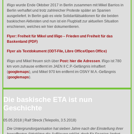
Iñigo wurde Ende Oktober 2017 in Berlin zusammen mit Mikel Barrios in
Berlin verhaftet und trotz zahlreicher Proteste später an Spanien
ausgeliefert. In Berlin gab es viele Solidaritätsaktionen für die beiden
baskischen Aktivisten und nun ist ein Flugblatt zur aktuellen Situation
erschienen, welches wir hier dokumentieren.
Flyer: Freiheit für Mikel und Iñigo – Frieden und Freiheit für das
Baskenland (
PDF
)
Flyer als Textdokument (
ODT
-File, Libre Office/Open Office)
Iñigo und Mikel freuen sich über
Post: hier die Adressen
. Iñigo ist 780
km vom zuhause entfernt im
JAEN
II C.P.-Gefängnis inhaftiert
(
googlemaps
), und Mikel 970 km entfernt im
OSNY
M.A.-Gefängnis
(
googlemaps
).
Die baskische ETA ist nun
Geschichte
05.05.2018 | Ralf Streck (Telepolis, 3.5.2018)
Die Untergrundorganisation hat sieben Jahre nach der Einstellung ihrer
bewaffneten Aktivitäten die Auflösung erklärt, doch für Spanien ändert