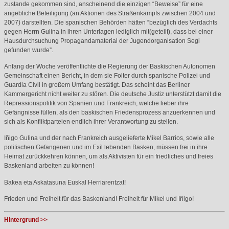
zustande gekommen sind, anscheinend die einzigen “Beweise” für eine
angebliche Beteiligung (an Aktionen des Straßenkampfs zwischen 2004 und
2007) darstellten. Die spanischen Behörden hätten “bezüglich des Verdachts
gegen Herrn Gulina in ihren Unterlagen lediglich mit(geteilt), dass bei einer
Hausdurchsuchung Propagandamaterial der Jugendorganisation Segi
gefunden wurde”.
Anfang der Woche veröffentlichte die Regierung der Baskischen Autonomen
Gemeinschaft einen Bericht, in dem sie Folter durch spanische Polizei und
Guardia Civil in großem Umfang bestätigt. Das scheint das Berliner
Kammergericht nicht weiter zu stören. Die deutsche Justiz unterstützt damit die
Repressionspolitik von Spanien und Frankreich, welche lieber ihre
Gefängnisse füllen, als den baskischen Friedensprozess anzuerkennen und
sich als Konfliktparteien endlich ihrer Verantwortung zu stellen.
Iñigo Gulina und der nach Frankreich ausgelieferte Mikel Barrios, sowie alle
politischen Gefangenen und im Exil lebenden Basken, müssen frei in ihre
Heimat zurückkehren können, um als Aktivisten für ein friedliches und freies
Baskenland arbeiten zu können!
Bakea eta Askatasuna Euskal Herriarentzat!
Frieden und Freiheit für das Baskenland! Freiheit für Mikel und Iñigo!
Hintergrund >>