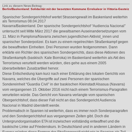
Link zu diesem News-Beitrag:
Berlin/Baskenland: Solidarität mit der besetzten Kommune Errekaleor in Vittoria-Gasteiz
Spanischer Sondergerichtshof wertet Strassengewalt im Baskenland weiterhin
als Terrorismus
08.04.2017
Navarra/Baskenland. Der spanische Sondergerichtshof “Audiencia Nacional”
untersucht seit Mitte März 2017 die gewaltsamen Auseinandersetzungen vom
11. März in Pamplona/Navarra zwischen jugendlichen Aktivist_innen und
spanischer Sonderpolizei. Es kam zu einem regelrechten Straßenkampf gegen
die bewaffneten Einheiten. Drei Personen wurden festgenommen. Dann
erklärte ein Richter des spanischen Sondergerichts, dass diese Aktionen des
Straßenkampfs (baskisch: Kale Borroka) im Baskenland weiterhin als Akt des
Terrorismus verurteilt werden würden, dies gehe aus einem 2005
überarbeiteten Zusatzartikel hervor.
Diese Entscheidung kam kurz nach einer Erklärung des lokalen Gerichts von
Navarra, welches die Übergriffe auf zwei Personen der spanischen
Sondereinheit “Guardia Civil” in der baskischen Kleinstadt Alsasua (Navarra)
vom vergangenen 15. Oktober 2016 nicht nach einem Terrorismus-Paragrafen
verurteilen würde. Das Gericht von Navarra verlangte vom spanischen
Obergerichtshof, dass dieser Fall nicht an das Sondergericht Audiencia
Nacional in Madrid überstellt werde.
Problematisch in Spanien ist weiterhin, dass es immer noch Sonderparagrafen
und den Sondergerichtshof aus vergangenen Zeiten gibt. Doch die
Untergrundorganisation
ETA
ist inzwischen vollständig entwaffnet und die
baskische Linke auf Friedenskurs. In Deutschland und in anderen Ländern in