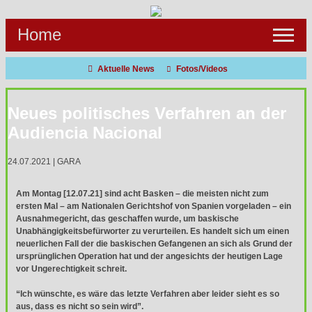
Home
Home

Aktuelle News
Fotos/Videos

Menschenrechte
Neues politisches Verfahren an der
Audiencia Nacional
Konfliktlösung
24.07.2021 | GARA
Mediathek
Am Montag [12.07.21] sind acht Basken – die meisten nicht zum
ersten Mal – am Nationalen Gerichtshof von Spanien vorgeladen – ein
Termine
Ausnahmegericht, das geschaffen wurde, um baskische
Unabhängigkeitsbefürworter zu verurteilen. Es handelt sich um einen
neuerlichen Fall der die baskischen Gefangenen an sich als Grund der
Archiv/Suche
ursprünglichen Operation hat und der angesichts der heutigen Lage
vor Ungerechtigkeit schreit.
Hintergrund
“Ich wünschte, es wäre das letzte Verfahren aber leider sieht es so
aus, dass es nicht so sein wird”.