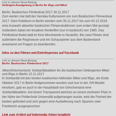
Link zu diesem News-Beitrag:
Gefängnis-Kundgebung in Berlin für Iñigo und Mikel
Berlin: Baskisches Filmfestival 2017
30.11.2017
Zum vierten mal lädt der Gernika Kulturverein ein zum Baskischen Filmvestival
2017. Dem Publikum in Berlin werden vom 30.11.2017 bis zum 03.12.2018
eine Auswahl aktueller baskischer Filmproduktionen zum ersten Mal gezeigt.
Außerdem dabei ein kreativer Kinderfilm (nur in baskisch) von 1985. Das
Filmfestival findet statt im Kino Movimiento in Neukölln. Bei zwei Filmen sind
außerdem die Regisseure und ein Schauspieler aus dem Baskenland
anwesend um Fragen zu beantworten.
Infos zu den Filmen und Eintrittspreise auf Facebook
Link zu diesem News-Beitrag:
Berlin: Baskisches Filmfestival 2017
Athen/Griechenland: Solidaritätsaktion für die baskischen Gefangenen Mikel
und Iñigo in Berlin
15.11.2017
In Solidarität mit den beiden baskischen Aktivisten Mikel und Iñigo, die Ende
Oktober 2017 in Berlin festgenommen wurden und nun in der
JVA
Moabit
einsitzen, gab es auch in der Hauptstadt von Griechenland eine
Solidaritätsaktion. Auf einem Transparent welches an einem zentralen Platz in
der Nähe der Politechnik Universität aufgehangen wurde, wird die Freiheit der
beiden gefordert und sich gegen eine Auslieferung nach Spanien oder
Frankreich ausgesprochen.
Link zum Artikel auf Indymedia Athen (english)