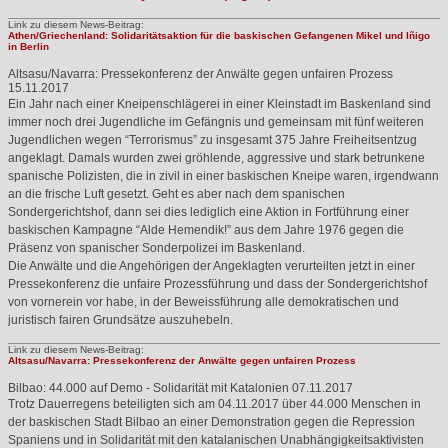
Link zu diesem News-Beitrag:
Athen/Griechenland: Solidaritätsaktion für die baskischen Gefangenen Mikel und Iñigo
in Berlin
Altsasu/Navarra: Pressekonferenz der Anwälte gegen unfairen Prozess
15.11.2017
Ein Jahr nach einer Kneipenschlägerei in einer Kleinstadt im Baskenland sind
immer noch drei Jugendliche im Gefängnis und gemeinsam mit fünf weiteren
Jugendlichen wegen “Terrorismus” zu insgesamt 375 Jahre Freiheitsentzug
angeklagt. Damals wurden zwei gröhlende, aggressive und stark betrunkene
spanische Polizisten, die in zivil in einer baskischen Kneipe waren, irgendwann
an die frische Luft gesetzt. Geht es aber nach dem spanischen
Sondergerichtshof, dann sei dies lediglich eine Aktion in Fortführung einer
baskischen Kampagne “Alde Hemendik!” aus dem Jahre 1976 gegen die
Präsenz von spanischer Sonderpolizei im Baskenland.
Die Anwälte und die Angehörigen der Angeklagten verurteilten jetzt in einer
Pressekonferenz die unfaire Prozessführung und dass der Sondergerichtshof
von vornerein vor habe, in der Beweissführung alle demokratischen und
juristisch fairen Grundsätze auszuhebeln.
Link zu diesem News-Beitrag:
Altsasu/Navarra: Pressekonferenz der Anwälte gegen unfairen Prozess
Bilbao: 44.000 auf Demo - Solidarität mit Katalonien
07.11.2017
Trotz Dauerregens beteiligten sich am 04.11.2017 über 44.000 Menschen in
der baskischen Stadt Bilbao an einer Demonstration gegen die Repression
Spaniens und in Solidarität mit den katalanischen Unabhängigkeitsaktivisten