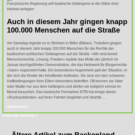
Französische Regierung will baskische Gefangene in die Nähe ihrer
Heimat verlegen
Auch in diesem Jahr gingen knapp
100.000 Menschen auf die Straße
Am Samstag regnete es in Strömen in Bilbo (Bilbao). Trotzdem gingen
auch in diesem Jahr knapp 100.000 Menschen für die Rechte der
baskischen politischen Gefangenen auf die Straße. »Wir sind bereit:
Menschenrechte, Lösung, Frieden« lautete das Motto der jährlich im
Januar durchgeführten Demonstration, die das Netzwerk für Bürgerrechte
»Sare« organisiert hatte. Ein besonderes Augenmerk galt der Situation, in
der sich die Kinder der Inhaftierten befinden. Sie sind von den schweren
Haftbedingungen ihrer Eltern besonders betroffen. Oft kennen sie Vater
oder Mutter nur aus dem Gefängnis und dürfen sie lediglich einmal im
Monat besuchen. Das baskische Fernsehen
EITB
hat einige dieser
»Rucksackkinder« auf ihren Fahrten begleitet und strahlte …
weiterlesen »
vorherige Beiträge »
Ältere Artikel zum Baskenland ...