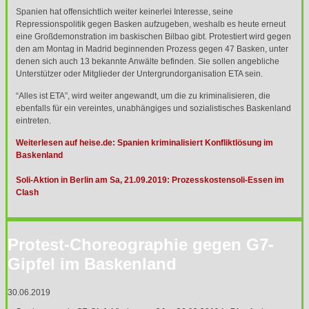
Spanien hat offensichtlich weiter keinerlei Interesse, seine
Repressionspolitik gegen Basken aufzugeben, weshalb es heute erneut
eine Großdemonstration im baskischen Bilbao gibt. Protestiert wird gegen
den am Montag in Madrid beginnenden Prozess gegen 47 Basken, unter
denen sich auch 13 bekannte Anwälte befinden. Sie sollen angebliche
Unterstützer oder Mitglieder der Untergrundorganisation
ETA
sein.
“Alles ist
ETA
”, wird weiter angewandt, um die zu kriminalisieren, die
ebenfalls für ein vereintes, unabhängiges und sozialistisches Baskenland
eintreten.
Weiterlesen auf heise.de: Spanien kriminalisiert Konfliktlösung im
Baskenland
Soli-Aktion in Berlin am Sa, 21.09.2019: Prozesskostensoli-Essen im
Clash
Protest-Choreographie gegen G7-
Gipfel im Baskenland
30.06.2019