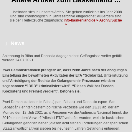
... befinden sich in unserem Archiv. Sie gehen zurück bis ins Jahr 2008
und sind chronologisch in Jahresarchive eingeordnet. Außerdem sind
sie per Freitextsuche zugänglich:
info-baskenland.de > Archiv/Suche
>
News

Ablehnung in Bilbo und Donostia dagegen dass Gefängnisse weiter gefüllt
werden
24.07.2021
Zwei Demonstrationen prangern an, dass zehn Jahre nach der endgültigen
Einstellung der bewaffneten Aktivitäten der
ETA
“Solidarität, Unterstützung
und Verteidigung der Rechte der Gefangenen in Prozessen wie dem
sogenannten “13/13” kriminalisiert wird”. “Dieses Volk hat Frieden,
Koexistenz und Freiheit verdient”, betonen sie.
Zwei Demonstrationen in Bilbo (span. Bilbao) und Donostia (span. San
Sebastián) lehnten gestern politische Prozesse wie den 13/13 ab, der am
Montag den 12. Juli 2021 acht Personen vor die Audiencia Nacional bringt, die
2010 unter dem Vorwurf “Alles ist
ETA
” verhaftet wurden, weil sie baskischen
Gefangenen geholfen haben; diesen acht stehen Forderungen der spanischen
Staatsanwaltschaft von sieben bis neunzehn Jahren Gefängnis entgegen.