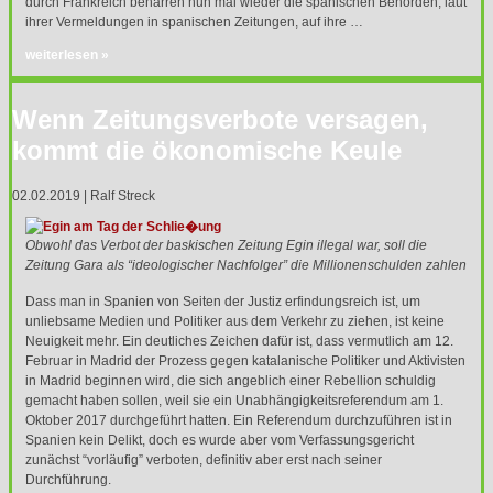
durch Frankreich beharren nun mal wieder die spanischen Behörden, laut
ihrer Vermeldungen in spanischen Zeitungen, auf ihre …
weiterlesen »
Wenn Zeitungsverbote versagen,
kommt die ökonomische Keule
02.02.2019 | Ralf Streck
Obwohl das Verbot der baskischen Zeitung Egin illegal war, soll die
Zeitung Gara als “ideologischer Nachfolger” die Millionenschulden zahlen
Dass man in Spanien von Seiten der Justiz erfindungsreich ist, um
unliebsame Medien und Politiker aus dem Verkehr zu ziehen, ist keine
Neuigkeit mehr. Ein deutliches Zeichen dafür ist, dass vermutlich am 12.
Februar in Madrid der Prozess gegen katalanische Politiker und Aktivisten
in Madrid beginnen wird, die sich angeblich einer Rebellion schuldig
gemacht haben sollen, weil sie ein Unabhängigkeitsreferendum am 1.
Oktober 2017 durchgeführt hatten. Ein Referendum durchzuführen ist in
Spanien kein Delikt, doch es wurde aber vom Verfassungsgericht
zunächst “vorläufig” verboten, definitiv aber erst nach seiner
Durchführung.