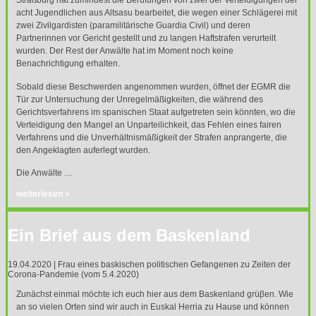
Straßburg hat zumindest die Berufungen von zwei der Verteidigungen der
acht Jugendlichen aus Altsasu bearbeitet, die wegen einer Schlägerei mit
zwei Zivilgardisten (paramilitärische Guardia Civil) und deren
Partnerinnen vor Gericht gestellt und zu langen Haftstrafen verurteilt
wurden. Der Rest der Anwälte hat im Moment noch keine
Benachrichtigung erhalten.
Sobald diese Beschwerden angenommen wurden, öffnet der
EGMR
die
Tür zur Untersuchung der Unregelmäßigkeiten, die während des
Gerichtsverfahrens im spanischen Staat aufgetreten sein könnten, wo die
Verteidigung den Mangel an Unparteilichkeit, das Fehlen eines fairen
Verfahrens und die Unverhältnismäßigkeit der Strafen anprangerte, die
den Angeklagten auferlegt wurden.
Die Anwälte …
weiterlesen »
Ein Brief aus dem Baskenland
19.04.2020 | Frau eines baskischen politischen Gefangenen zu Zeiten der
Corona-Pandemie (vom 5.4.2020)
Zunächst einmal möchte ich euch hier aus dem Baskenland grüβen. Wie
an so vielen Orten sind wir auch in Euskal Herria zu Hause und können