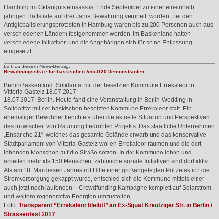
Hamburg im Gefängnis einsass ist Ende September zu einer eineinhalb
jährigen Haftstrafe auf drei Jahre Bewährung verurteilt worden. Bei den
Antiglobalisierungsprotesten in Hamburg waren bis zu 200 Personen auch aus
verschiedenen Ländern festgenommen worden. Im Baskenland hatten
verschiedene Initiativen und die Angehörigen sich für seine Entlassung
eingesetzt.
Link zu diesem News-Beitrag:
Bewährungsstrafe für baskischen Anti-G20 Demonstranten
Berlin/Baskenland: Solidarität mit der besetzten Kommune Errekaleor in
Vittoria-Gasteiz
18.07.2017
18.07.2017, Berlin. Heute fand eine Veranstaltung in Berlin-Wedding in
Solidarität mit der baskischen besetzten Kommune Errekaleor statt. Ein
ehemaliger Bewohner berichtete über die aktuelle Situation und Perspektiven
des inzwischen von Räumung bedrohten Projekts. Das staatliche Unternehmen
„Ensanche 21“, welches das gesamte Gelände erwarb und das konservative
Stadtparlament von Vittoria-Gasteiz wollen Errekaleor räumen und die dort
lebenden Menschen auf die Straße setzen. In der Kommune leben und
arbeiten mehr als 150 Menschen, zahlreiche soziale Initiativen sind dort aktiv.
Als am 18. Mai diesen Jahres mit Hilfe einer großangelegten Polizeiaktion die
Stromversorgung gekappt wurde, entschied sich die Kommune mittels einer –
auch jetzt noch laufenden – Crowdfunding Kampagne komplett auf Solarstrom
und weitere regenerative Energien umzustellen.
Foto:
Transparent “Errekaleor bleibt!” an Ex-Squat Kreutziger Str. in Berlin /
Strassenfest 2017