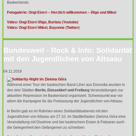
Baskenlands.
Fotogalerie: Ongi Etorri – Herzlich willkommen – Iñigo und Mikel
Video: Ongi Etorri Iñigo, Burlata (Youtube)
Video: Ongi Etorri Mikel, Bayonne (Twitter)
Bundesweit - Rock & Info: Solidarität
mit den Jugendlichen von Altsasu
04.11.2018
Während einer Tour der baskischen Band Liher aus Donostia wurden in
den drei Städten
Berlin, Düsseldorf und Freiburg
Veranstaltungen zur
aktuellen Repression im Baskenland organisiert. Schwerpunkt war vor
allem die Kampagne für die Freilassung der Jugendlichen von Altsasu.
In Berlin gab es im Rahmen eines Solidaritätsabends mit den
Jugendlichen von Altsasu am 27.10. im Stadtteilladen Zielona Góra eine
Veranstaltung mit Diashow und bei baskischem Essen & Patxaran auch
die Gelegenheit den Gefangenen zu schreiben.