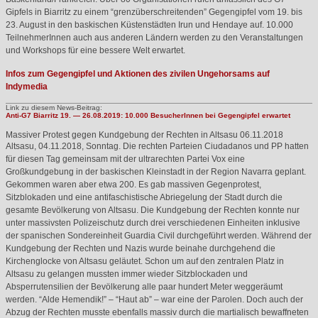
Gipfels in Biarritz zu einem “grenzüberschreitenden” Gegengipfel vom 19. bis
23. August in den baskischen Küstenstädten Irun und Hendaye auf. 10.000
TeilnehmerInnen auch aus anderen Ländern werden zu den Veranstaltungen
und Workshops für eine bessere Welt erwartet.
Infos zum Gegengipfel und Aktionen des zivilen Ungehorsams auf
Indymedia
Link zu diesem News-Beitrag:
Anti-G7 Biarritz 19. — 26.08.2019: 10.000 BesucherInnen bei Gegengipfel erwartet
Massiver Protest gegen Kundgebung der Rechten in Altsasu
06.11.2018
Altsasu, 04.11.2018, Sonntag. Die rechten Parteien Ciudadanos und PP hatten
für diesen Tag gemeinsam mit der ultrarechten Partei Vox eine
Großkundgebung in der baskischen Kleinstadt in der Region Navarra geplant.
Gekommen waren aber etwa 200. Es gab massiven Gegenprotest,
Sitzblokaden und eine antifaschistische Abriegelung der Stadt durch die
gesamte Bevölkerung von Altsasu. Die Kundgebung der Rechten konnte nur
unter massivsten Polizeischutz durch drei verschiedenen Einheiten inklusive
der spanischen Sondereinheit Guardia Civil durchgeführt werden. Während der
Kundgebung der Rechten und Nazis wurde beinahe durchgehend die
Kirchenglocke von Altsasu geläutet. Schon um auf den zentralen Platz in
Altsasu zu gelangen mussten immer wieder Sitzblockaden und
Absperrutensilien der Bevölkerung alle paar hundert Meter weggeräumt
werden. “Alde Hemendik!” – “Haut ab” – war eine der Parolen. Doch auch der
Abzug der Rechten musste ebenfalls massiv durch die martialisch bewaffneten