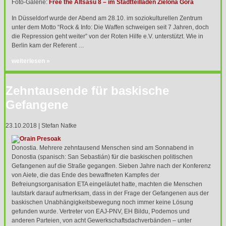
Foto-Galerie:
Free the Altsasu 8 – im Stadtteilladen Zielona Gora
In Düsseldorf wurde der Abend am 28.10. im soziokulturellen Zentrum
unter dem Motto “Rock & Info: Die Waffen schweigen seit 7 Jahren, doch
die Repression geht weiter” von der Roten Hilfe e.V. unterstützt. Wie in
Berlin kam der Referent …
weiterlesen »
Zehntausende für baskische
Gefangene
23.10.2018 | Stefan Natke
Donostia. Mehrere zehntausend Menschen sind am Sonnabend in
Donostia (spanisch: San Sebastián) für die baskischen politischen
Gefangenen auf die Straße gegangen. Sieben Jahre nach der Konferenz
von Aiete, die das Ende des bewaffneten Kampfes der
Befreiungsorganisation
ETA
eingeläutet hatte, machten die Menschen
lautstark darauf aufmerksam, dass in der Frage der Gefangenen aus der
baskischen Unabhängigkeitsbewegung noch immer keine Lösung
gefunden wurde. Vertreter von
EAJ
-
PNV
, EH Bildu, Podemos und
anderen Parteien, von acht Gewerkschaftsdachverbänden – unter