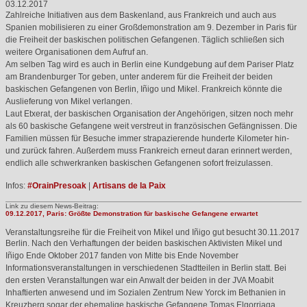
03.12.2017
Zahlreiche Initiativen aus dem Baskenland, aus Frankreich und auch aus
Spanien mobilisieren zu einer Großdemonstration am 9. Dezember in Paris für
die Freiheit der baskischen politischen Gefangenen. Täglich schließen sich
weitere Organisationen dem Aufruf an.
Am selben Tag wird es auch in Berlin eine Kundgebung auf dem Pariser Platz
am Brandenburger Tor geben, unter anderem für die Freiheit der beiden
baskischen Gefangenen von Berlin, Iñigo und Mikel. Frankreich könnte die
Auslieferung von Mikel verlangen.
Laut Etxerat, der baskischen Organisation der Angehörigen, sitzen noch mehr
als 60 baskische Gefangene weit verstreut in französischen Gefängnissen. Die
Familien müssen für Besuche immer strapazierende hunderte Kilometer hin-
und zurück fahren. Außerdem muss Frankreich erneut daran erinnert werden,
endlich alle schwerkranken baskischen Gefangenen sofort freizulassen.
Infos:
#OrainPresoak
|
Artisans de la Paix
Link zu diesem News-Beitrag:
09.12.2017, Paris: Größte Demonstration für baskische Gefangene erwartet
Veranstaltungsreihe für die Freiheit von Mikel und Iñigo gut besucht
30.11.2017
Berlin. Nach den Verhaftungen der beiden baskischen Aktivisten Mikel und
Iñigo Ende Oktober 2017 fanden von Mitte bis Ende November
Informationsveranstaltungen in verschiedenen Stadtteilen in Berlin statt. Bei
den ersten Veranstaltungen war ein Anwalt der beiden in der
JVA
Moabit
Inhaftierten anwesend und im Sozialen Zentrum New Yorck im Bethanien in
Kreuzberg sogar der ehemalige baskische Gefangene Tomas Elgorriaga