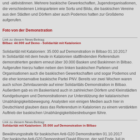
und -aktivistinnen. Mehrere baskische Gewerkschaften, Jugendorganisationen,
die verschiedenen Linksparteien wie Sortu und Bildu, die baskischen Vereine
aus den Städten und Dörfern aber auch Podemos hatten zur Großdemo
aufgerufen.
Foto von der Demonstration
Link zu diesem News-Beitrag:
Bilbao: 44.000 auf Demo - Solidarität mit Katalonien
Solidarität mit Katalonien: 35.000 auf Demonstration in Bilbao
01.10.2017
In Solidarität mit dem heute in Katalonien stattfindenden Referendum
demonstrierten gestern erneut über 30.000 Basken und Baskinnen in Bilbao.
Aufgerufen hierzu hatten neben den linken baskischen Parteien und
Organisationen auch die baskischen Gewerkschaften und sogar Podemos und
die eher konservative baskische Partei
PNV
. Bereits vor zwei Wochen waren
auch schon Zehntausende auf einer Solidaritäts-Demonstration in Bilbao.
Außerdem gab es im Baskenland auch in zahlreichen Dörfern und Kleinstädten
Kundgebungen und Demonstrationen zur Unterstützung der katalanischen
Unabhängigkeitsbewegung. Analysten von einigen Medien auch hier in
Deutschland glauben dass das Referendum in Katalonien zu einem verstärkten
Auftrieb der baskischen Unabhängigkeitsbestrebungen führe.
Link zu diesem News-Beitrag:
Solidarität mit Katalonien: 35.000 auf Demonstration in Bilbao
Bewährungsstrafe für baskischen Anti-G20 Demonstranten
01.10.2017
Der baskische Anti-G20 Demonstrant David Rincon, der seit Ende Juli in