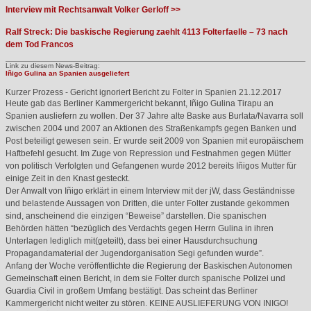
Interview mit Rechtsanwalt Volker Gerloff >>
Ralf Streck: Die baskische Regierung zaehlt 4113 Folterfaelle – 73 nach
dem Tod Francos
Link zu diesem News-Beitrag:
Iñigo Gulina an Spanien ausgeliefert
Kurzer Prozess - Gericht ignoriert Bericht zu Folter in Spanien
21.12.2017
Heute gab das Berliner Kammergericht bekannt, Iñigo Gulina Tirapu an
Spanien ausliefern zu wollen. Der 37 Jahre alte Baske aus Burlata/Navarra soll
zwischen 2004 und 2007 an Aktionen des Straßenkampfs gegen Banken und
Post beteiligt gewesen sein. Er wurde seit 2009 von Spanien mit europäischem
Haftbefehl gesucht. Im Zuge von Repression und Festnahmen gegen Mütter
von politisch Verfolgten und Gefangenen wurde 2012 bereits Iñigos Mutter für
einige Zeit in den Knast gesteckt.
Der Anwalt von Iñigo erklärt in einem Interview mit der jW, dass Geständnisse
und belastende Aussagen von Dritten, die unter Folter zustande gekommen
sind, anscheinend die einzigen “Beweise” darstellen. Die spanischen
Behörden hätten “bezüglich des Verdachts gegen Herrn Gulina in ihren
Unterlagen lediglich mit(geteilt), dass bei einer Hausdurchsuchung
Propagandamaterial der Jugendorganisation Segi gefunden wurde”.
Anfang der Woche veröffentlichte die Regierung der Baskischen Autonomen
Gemeinschaft einen Bericht, in dem sie Folter durch spanische Polizei und
Guardia Civil in großem Umfang bestätigt. Das scheint das Berliner
Kammergericht nicht weiter zu stören.
KEINE
AUSLIEFERUNG
VON
INIGO
!