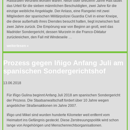
Haftstrafen verurteilt worden waren. Neun oder dreizehn Jahre Haft lautet
das Urteil für die sieben männlichen Beschuldigten, zwei Jahre für die
einzige weibliche Angeklagte. Der Anlass, eine Rangelei mit zwei
Mitgliedern der spanischen Militärpolizei Guardia Civil in einer Kneipe,
die diese außerhalb ihres Dienstes besucht hatten, liegt inzwischen fast
zwei Jahre zurück. Die Empörung war von Beginn an groß, weil das
Madrider Sondergericht, dessen Wurzeln in die Franco-Diktatur
zurückreichen, den Fall mit Windeseile …
weiterlesen »
Prozess gegen Iñigo Anfang Juli am
spanischen Sondergerichtshof
13.06.2018
Für Iñigo Gulina beginnt Anfang Juli 2018 am spanischen Sondergericht
der Prozess. Die Staatsanwaltschaft fordert über 10 Jahre wegen
angeblicher Straßenaktionen im Jahre 2007.
Iñigo und Mikel sind wurden hunderte Kilometer weit entfernt vom
Heimatort ins Gefängnis gesteckt. Diese Zerstreuungspolitik wird schon
lange von Angehörigen und Menschenrechtsorganisationen.