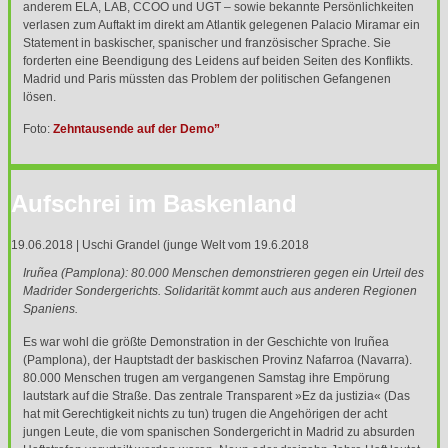
anderem
ELA
,
LAB
,
CCOO
und
UGT
– sowie bekannte Persönlichkeiten
verlasen zum Auftakt im direkt am Atlantik gelegenen Palacio Miramar ein
Statement in baskischer, spanischer und französischer Sprache. Sie
forderten eine Beendigung des Leidens auf beiden Seiten des Konflikts.
Madrid und Paris müssten das Problem der politischen Gefangenen
lösen.
Foto:
Zehntausende auf der Demo”
Aufschrei im Baskenland
19.06.2018 | Uschi Grandel (junge Welt vom 19.6.2018
Iruñea (Pamplona): 80.000 Menschen demonstrieren gegen ein Urteil des
Madrider Sondergerichts. Solidarität kommt auch aus anderen Regionen
Spaniens.
Es war wohl die größte Demonstration in der Geschichte von Iruñea
(Pamplona), der Hauptstadt der baskischen Provinz Nafarroa (Navarra).
80.000 Menschen trugen am vergangenen Samstag ihre Empörung
lautstark auf die Straße. Das zentrale Transparent »Ez da justizia« (Das
hat mit Gerechtigkeit nichts zu tun) trugen die Angehörigen der acht
jungen Leute, die vom spanischen Sondergericht in Madrid zu absurden