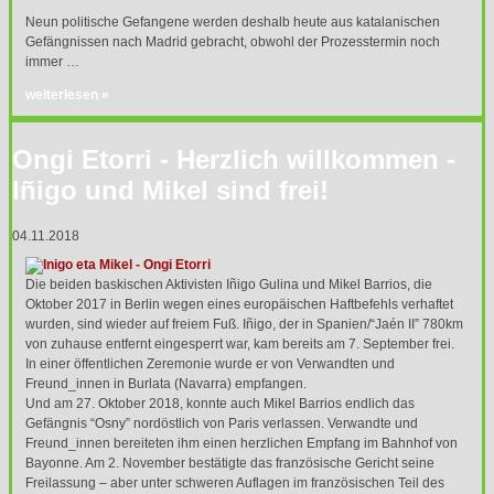
Neun politische Gefangene werden deshalb heute aus katalanischen
Gefängnissen nach Madrid gebracht, obwohl der Prozesstermin noch
immer …
weiterlesen »
Ongi Etorri - Herzlich willkommen -
Iñigo und Mikel sind frei!
04.11.2018
Die beiden baskischen Aktivisten Iñigo Gulina und Mikel Barrios, die
Oktober 2017 in Berlin wegen eines europäischen Haftbefehls verhaftet
wurden, sind wieder auf freiem Fuß. Iñigo, der in Spanien/“Jaén II” 780km
von zuhause entfernt eingesperrt war, kam bereits am 7. September frei.
In einer öffentlichen Zeremonie wurde er von Verwandten und
Freund_innen in Burlata (Navarra) empfangen.
Und am 27. Oktober 2018, konnte auch Mikel Barrios endlich das
Gefängnis “Osny” nordöstlich von Paris verlassen. Verwandte und
Freund_innen bereiteten ihm einen herzlichen Empfang im Bahnhof von
Bayonne. Am 2. November bestätigte das französische Gericht seine
Freilassung – aber unter schweren Auflagen im französischen Teil des