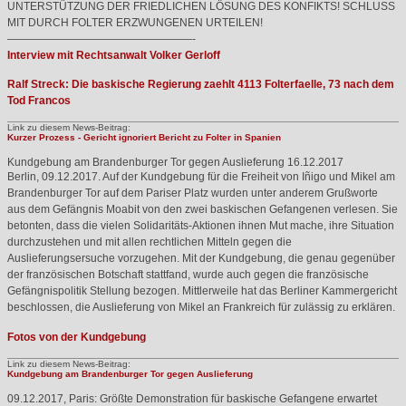
UNTERSTÜTZUNG
DER
FRIEDLICHEN
LÖSUNG
DES
KONFIKTS
!
SCHLUSS
MIT
DURCH
FOLTER
ERZWUNGENEN
URTEILEN
!
—————————————————-
Interview mit Rechtsanwalt Volker Gerloff
Ralf Streck: Die baskische Regierung zaehlt 4113 Folterfaelle, 73 nach dem
Tod Francos
Link zu diesem News-Beitrag:
Kurzer Prozess - Gericht ignoriert Bericht zu Folter in Spanien
Kundgebung am Brandenburger Tor gegen Auslieferung
16.12.2017
Berlin, 09.12.2017. Auf der Kundgebung für die Freiheit von Iñigo und Mikel am
Brandenburger Tor auf dem Pariser Platz wurden unter anderem Grußworte
aus dem Gefängnis Moabit von den zwei baskischen Gefangenen verlesen. Sie
betonten, dass die vielen Solidaritäts-Aktionen ihnen Mut mache, ihre Situation
durchzustehen und mit allen rechtlichen Mitteln gegen die
Auslieferungsersuche vorzugehen. Mit der Kundgebung, die genau gegenüber
der französischen Botschaft stattfand, wurde auch gegen die französische
Gefängnispolitik Stellung bezogen. Mittlerweile hat das Berliner Kammergericht
beschlossen, die Auslieferung von Mikel an Frankreich für zulässig zu erklären.
Fotos von der Kundgebung
Link zu diesem News-Beitrag:
Kundgebung am Brandenburger Tor gegen Auslieferung
09.12.2017, Paris: Größte Demonstration für baskische Gefangene erwartet