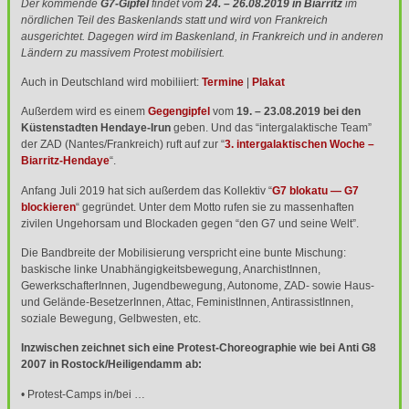
Der kommende
G7-Gipfel
findet vom
24. – 26.08.2019 in Biarritz
im
nördlichen Teil des Baskenlands statt und wird von Frankreich
ausgerichtet. Dagegen wird im Baskenland, in Frankreich und in anderen
Ländern zu massivem Protest mobilisiert.
Auch in Deutschland wird mobiliiert:
Termine
|
Plakat
Außerdem wird es einem
Gegengipfel
vom
19. – 23.08.2019 bei den
Küstenstadten Hendaye-Irun
geben. Und das “intergalaktische Team”
der
ZAD
(Nantes/Frankreich) ruft auf zur “
3. intergalaktischen Woche –
Biarritz-Hendaye
“.
Anfang Juli 2019 hat sich außerdem das Kollektiv “
G7 blokatu — G7
blockieren
“ gegründet. Unter dem Motto rufen sie zu massenhaften
zivilen Ungehorsam und Blockaden gegen “den G7 und seine Welt”.
Die Bandbreite der Mobilisierung verspricht eine bunte Mischung:
baskische linke Unabhängigkeitsbewegung, AnarchistInnen,
GewerkschafterInnen, Jugendbewegung, Autonome,
ZAD
- sowie Haus-
und Gelände-BesetzerInnen, Attac, FeministInnen, AntirassistInnen,
soziale Bewegung, Gelbwesten, etc.
Inzwischen zeichnet sich eine Protest-Choreographie wie bei Anti G8
2007 in Rostock/Heiligendamm ab:
• Protest-Camps in/bei …