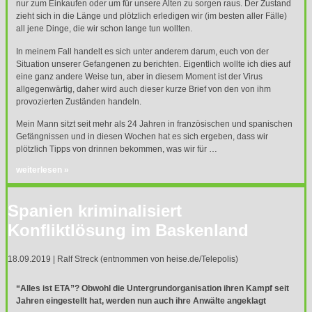
nur zum Einkaufen oder um für unsere Alten zu sorgen raus. Der Zustand
zieht sich in die Länge und plötzlich erledigen wir (im besten aller Fälle)
all jene Dinge, die wir schon lange tun wollten.
In meinem Fall handelt es sich unter anderem darum, euch von der
Situation unserer Gefangenen zu berichten. Eigentlich wollte ich dies auf
eine ganz andere Weise tun, aber in diesem Moment ist der Virus
allgegenwärtig, daher wird auch dieser kurze Brief von den von ihm
provozierten Zuständen handeln.
Mein Mann sitzt seit mehr als 24 Jahren in französischen und spanischen
Gefängnissen und in diesen Wochen hat es sich ergeben, dass wir
plötzlich Tipps von drinnen bekommen, was wir für …
weiterlesen »
Spanien kriminalisiert
Konfliktlösung im Baskenland
18.09.2019 | Ralf Streck (entnommen von heise.de/Telepolis)
“Alles ist
ETA
”? Obwohl die Untergrundorganisation ihren Kampf seit
Jahren eingestellt hat, werden nun auch ihre Anwälte angeklagt