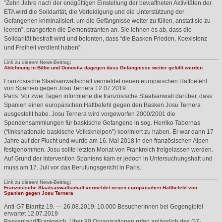
“Zehn Jahre nach der endgültigen Einstellung der bewaffneten Aktivitäten der
ETA
wird die Solidarität, die Verteidigung und die Unterstützung der
Gefangenen kriminalisiert, um die Gefängnisse weiter zu füllen, anstatt sie zu
leeren”, prangerten die Demonstranten an. Sie lehnen es ab, dass die
Solidarität bestraft wird und betonten, dass “die Basken Frieden, Koexistenz
und Freiheit verdient haben”.
Link zu diesem News-Beitrag:
Ablehnung in Bilbo und Donostia dagegen dass Gefängnisse weiter gefüllt werden
Französische Staatsanwaltschaft vermeldet neuen europäischen Haftbefehl
von Spanien gegen Josu Ternera
12.07.2019
Paris: Vor zwei Tagen informierte die französische Staatsanwalt darüber, dass
Spanien einen europäischen Haftbefehl gegen den Basken Josu Ternera
ausgestellt habe. Josu Ternera wird vorgeworfen 2000/2001 die
Spendensammlungen für baskische Gefangene in sog. Herriko Tabernas
(“linksnationale baskische Volkskneipen”) kooriniert zu haben. Er war dann 17
Jahre auf der Flucht und wurde am 16. Mai 2018 in den französischen Alpen
festgenommen. Josu sollte letzten Monat von Frankreich freigelassen werden.
Auf Grund der Intervention Spaniens kam er jedoch in Untersuchungshaft und
muss am 17. Juli vor das Berufungsgericht in Paris.
Link zu diesem News-Beitrag:
Französische Staatsanwaltschaft vermeldet neuen europäischen Haftbefehl von
Spanien gegen Josu Ternera
Anti-G7 Biarritz 19. — 26.08.2019: 10.000 BesucherInnen bei Gegengipfel
erwartet
12.07.2019
Baskenland/Frankreich. Über 80 Organisationen rufen anlässlich des G7-