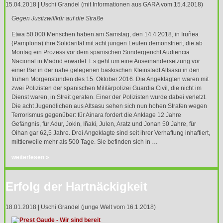
15.04.2018 | Uschi Grandel (mit Informationen aus GARA vom 15.4.2018)
Gegen Justizwillkür auf die Straße
Etwa 50.000 Menschen haben am Samstag, den 14.4.2018, in Iruñea
(Pamplona) ihre Solidarität mit acht jungen Leuten demonstriert, die ab
Montag ein Prozess vor dem spanischen Sondergericht Audiencia
Nacional in Madrid erwartet. Es geht um eine Auseinandersetzung vor
einer Bar in der nahe gelegenen baskischen Kleinstadt Altsasu in den
frühen Morgenstunden des 15. Oktober 2016. Die Angeklagten waren mit
zwei Polizisten der spanischen Militärpolizei Guardia Civil, die nicht im
Dienst waren, in Streit geraten. Einer der Polizisten wurde dabei verletzt.
Die acht Jugendlichen aus Altsasu sehen sich nun hohen Strafen wegen
Terrorismus gegenüber: für Ainara fordert die Anklage 12 Jahre
Gefängnis, für Adur, Jokin, Iñaki, Julen, Aratz und Jonan 50 Jahre, für
Oihan gar 62,5 Jahre. Drei Angeklagte sind seit ihrer Verhaftung inhaftiert,
mittlerweile mehr als 500 Tage. Sie befinden sich in …
weiterlesen »
Erfolg der Hartnäckigkeit
18.01.2018 | Uschi Grandel (junge Welt vom 16.1.2018)