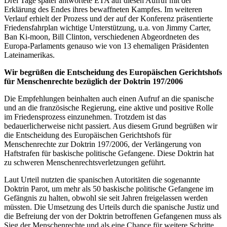
Drei Tage später antwortete
ETA
auf diesen Aufruf mit der
Erklärung des Endes ihres bewaffneten Kampfes. Im weiteren
Verlauf erhielt der Prozess und der auf der Konferenz präsentierte
Friedensfahrplan wichtige Unterstützung, u.a. von Jimmy Carter,
Ban Ki-moon, Bill Clinton, verschiedenen Abgeordneten des
Europa-Parlaments genauso wie von 13 ehemaligen Präsidenten
Lateinamerikas.
Wir begrüßen die Entscheidung des Europäischen Gerichtshofs
für Menschenrechte bezüglich der Doktrin 197/2006
Die Empfehlungen beinhalten auch einen Aufruf an die spanische
und an die französische Regierung, eine aktive und positive Rolle
im Friedensprozess einzunehmen. Trotzdem ist das
bedauerlicherweise nicht passiert. Aus diesem Grund begrüßen wir
die Entscheidung des Europäischen Gerichtshofs für
Menschenrechte zur Doktrin 197/2006, der Verlängerung von
Haftstrafen für baskische politische Gefangene. Diese Doktrin hat
zu schweren Menschenrechtsverletzungen geführt.
Laut Urteil nutzten die spanischen Autoritäten die sogenannte
Doktrin Parot, um mehr als 50 baskische politische Gefangene im
Gefängnis zu halten, obwohl sie seit Jahren freigelassen werden
müssten. Die Umsetzung des Urteils durch die spanische Justiz und
die Befreiung der von der Doktrin betroffenen Gefangenen muss als
Sieg der Menschenrechte und als eine Chance für weitere Schritte