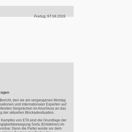
Freitag, 07.08.2026
tragen
 Bericht, den sie am vergangenen Montag
isationen und internationaler Experten auf
tiefenden Gesprächen im Anschluss an das
 der aktuellen Blockadesituation.
en Kampfes von
ETA
sind die Grundlage der
ängigkeitsbewegung Sortu (Entstehen) im
ennbar. Denn die Partei wurde vor dem