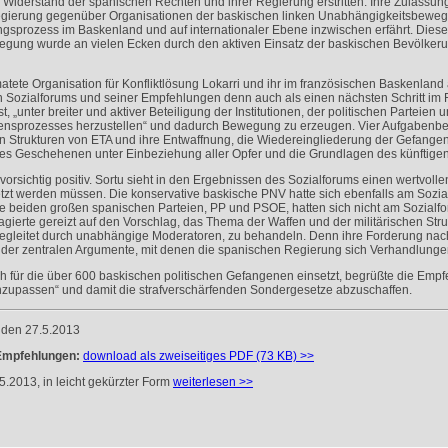
iderstand der spanischen Rechten und ihrer Regierung erstritten. Ihre Zulassung
Regierung gegenüber Organisationen der baskischen linken Unabhängigkeitsbeweg
ngsprozess im Baskenland und auf internationaler Ebene inzwischen erfährt. Dieses
wegung wurde an vielen Ecken durch den aktiven Einsatz der baskischen Bevölkeru
ete Organisation für Konfliktlösung Lokarri und ihr im französischen Baskenlan
 Sozialforums und seiner Empfehlungen denn auch als einen nächsten Schritt im F
t, „unter breiter und aktiver Beteiligung der Institutionen, der politischen Parteien
ensprozesses herzustellen“ und dadurch Bewegung zu erzeugen. Vier Aufgabenbere
n Strukturen von
ETA
und ihre Entwaffnung, die Wiedereingliederung der Gefangene
des Geschehenen unter Einbeziehung aller Opfer und die Grundlagen des künfti
orsichtig positiv. Sortu sieht in den Ergebnissen des Sozialforums einen wertvollen
tzt werden müssen. Die konservative baskische
PNV
hatte sich ebenfalls am Sozial
e beiden großen spanischen Parteien, PP und
PSOE
, hatten sich nicht am Sozialf
gierte gereizt auf den Vorschlag, das Thema der Waffen und der militärischen Str
egleitet durch unabhängige Moderatoren, zu behandeln. Denn ihre Forderung nach
s der zentralen Argumente, mit denen die spanischen Regierung sich Verhandlunge
ich für die über 600 baskischen politischen Gefangenen einsetzt, begrüßte die Em
 anzupassen“ und damit die strafverschärfenden Sondergesetze abzuschaffen.
 den 27.5.2013
 Empfehlungen:
download als zweiseitiges
PDF
(73 KB) >>
.2013, in leicht gekürzter Form
weiterlesen >>