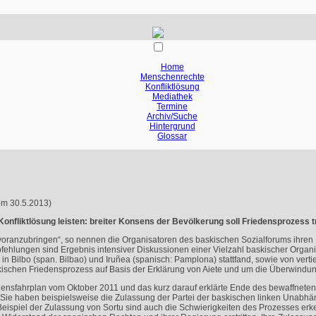
Home
Menschenrechte
Konfliktlösung
Mediathek
Termine
Archiv/Suche
Hintergrund
Glossar
om 30.5.2013)
Konfliktlösung leisten: breiter Konsens der Bevölkerung soll Friedensprozess 
oranzubringen“, so nennen die Organisatoren des baskischen Sozialforums ihren
Empfehlungen sind Ergebnis intensiver Diskussionen einer Vielzahl baskischer Organ
in Bilbo (span. Bilbao) und Iruñea (spanisch: Pamplona) stattfand, sowie von ver
kischen Friedensprozess auf Basis der Erklärung von Aiete und um die Überwindung
edensfahrplan vom Oktober 2011 und das kurz darauf erklärte Ende des bewaffnet
. Sie haben beispielsweise die Zulassung der Partei der baskischen linken Unabh
Beispiel der Zulassung von Sortu sind auch die Schwierigkeiten des Prozesses erk