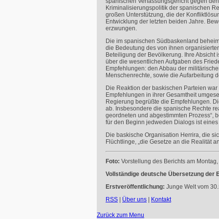
spanischen Verfassungsgericht gegen den W
Kriminalisierungspolitik der spanischen 
großen Unterstützung, die der Konfliktlösu
Entwicklung der letzten beiden Jahre. Be
erzwungen.
Die im spanischen Südbaskenland beheimat
die Bedeutung des von ihnen organisierten
Beteiligung der Bevölkerung. Ihre Absicht is
über die wesentlichen Aufgaben des Fried
Empfehlungen: den Abbau der militärische
Menschenrechte, sowie die Aufarbeitung 
Die Reaktion der baskischen Parteien war v
Empfehlungen in ihrer Gesamtheit umgese
Regierung begrüßte die Empfehlungen. Di
ab. Insbesondere die spanische Rechte rea
geordneten und abgestimmten Prozess“, b
für den Beginn jedweden Dialogs ist eine
Die baskische Organisation Herrira, die s
Flüchtlinge, „die Gesetze an die Realität
Foto:
Vorstellung des Berichts am Montag,
Vollständige deutsche Übersetzung der
Erstveröffentlichung:
Junge Welt vom 30.5
RSS
|
Über uns
|
Kontakt
Zurück zum Menu