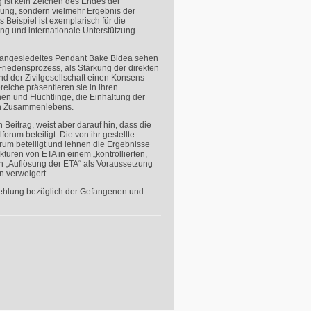
 ist kein Zeichen des Endes der
ung, sondern vielmehr Ergebnis der
 Beispiel ist exemplarisch für die
ng und internationale Unterstützung
d angesiedeltes Pendant Bake Bidea sehen
riedensprozess, als Stärkung der direkten
 und der Zivilgesellschaft einen Konsens
iche präsentieren sie in ihren
n und Flüchtlinge, die Einhaltung der
gen Zusammenlebens.
 Beitrag, weist aber darauf hin, dass die
forum beteiligt. Die von ihr gestellte
orum beteiligt und lehnen die Ergebnisse
ukturen von
ETA
in einem „kontrollierten,
 „Auflösung der ETA“ als Voraussetzung
n verweigert.
pfehlung bezüglich der Gefangenen und