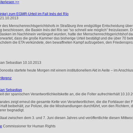
iterlesen >>
nke) zum EGMR-Urteil im Fall Inés del Río
21.10.2013
 des Menschenrechtsgerichtshofs in Straßburg ihre endgültige Entscheidung über 
ig beschlossen, die Baskin Inés del Río sei “so schnell wie möglich” freizulassen
he Basken im Nachhinein verlängert wurden, hatte der Menschenrechtsgerichtshof da
erwartet, dass die große Kammer das bisherige Urteil bestätigt und die über 70 b
nachdem die
ETA
verkündete, den bewaffneten Kampf aufzugeben, den Friedensproz
 San Sebastian
10.10.2013
onostia startete heute Morgen mit einem institutionellem Akt in Aeite – im Anschl
nferenz
.
 San Sebastian
der spanischen Verantwortlichkeitskette an, die die Folter aufrechterhält
10.10.
es zeigt erneut die gesamte Kette von Verantwortlichen, die die Fortdauer der Fo
Haft beibehält, zur Polizei, die die Misshandlungen durchführt, von den Richtern, d
terer begnadigt.
taat zwischen dem 3. und 7. Juni diesen Jahres und veröffentlichte diesen Mittwoc
pe
Commissioner for Human Rights