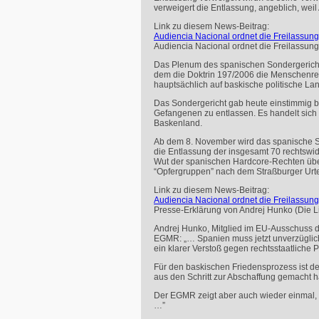
verweigert die Entlassung, angeblich, weil
Link zu diesem News-Beitrag:
Audiencia Nacional ordnet die Freilassu
Audiencia Nacional ordnet die Freilassung
Das Plenum des spanischen Sondergerichts
dem die Doktrin 197/2006 die Menschenrech
hauptsächlich auf baskische politische L
Das Sondergericht gab heute einstimmig be
Gefangenen zu entlassen. Es handelt sich u
Baskenland.
Ab dem 8. November wird das spanische So
die Entlassung der insgesamt 70 rechtswid
Wut der spanischen Hardcore-Rechten über
“Opfergruppen” nach dem Straßburger Urte
Link zu diesem News-Beitrag:
Audiencia Nacional ordnet die Freilassung
Presse-Erklärung von Andrej Hunko (Die Li
Andrej Hunko, Mitglied im EU-Ausschuss d
EGMR
: „… Spanien muss jetzt unverzügli
ein klarer Verstoß gegen rechtsstaatliche 
Für den baskischen Friedensprozess ist d
aus den Schritt zur Abschaffung gemacht hä
Der
EGMR
zeigt aber auch wieder einmal,
…”