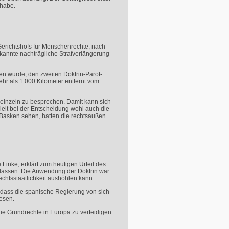
 habe.
Gerichtshofs für Menschenrechte, nach
ekannte nachträgliche Strafverlängerung
en wurde, den zweiten Doktrin-Parot-
ehr als 1.000 Kilometer entfernt vom
einzeln zu besprechen. Damit kann sich
elt bei der Entscheidung wohl auch die
Basken sehen, hatten die rechtsaußen
inke, erklärt zum heutigen Urteil des
ilassen. Die Anwendung der Doktrin war
echtsstaatlichkeit aushöhlen kann.
 dass die spanische Regierung von sich
wesen.
ie Grundrechte in Europa zu verteidigen