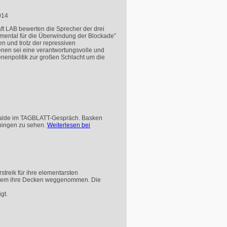
014
ft
LAB
bewerten die Sprecher der drei
amental für die Überwindung der Blockade”
en und trotz der repressiven
enen sei eine verantwortungsvolle und
enenpolitik zur großen Schlacht um die
zalde im
TAGBLATT
-Gespräch. Basken
übingen zu sehen.
Weiterlesen bei
treik für ihre elementarsten
erdem ihre Decken weggenommen. Die
gt.