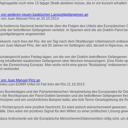
 Aginagalde noch eine 15 tägige Strafe absitzen müsse, die er vor kurzem erhalten
ng von weiteren neuen baskischen Langzeitgefangenen an
 von Juan Manuel Piriz an
25.10.2013
 Audiencia Nacional beriet heute über die Folgen des Urteils des Europäischen 
te der betroffenen Gefangenen verletze. In Spanien wird die als Doktrin Parot b
angzeitgefangene angewendet.
kannt, nach Ines del Rio, die am Tag nach dem Straßburger Urteilsspruch entlass
m Juan Manuel Piriz, der seit 30 Jahren im Gefängnis sitzt, derzeit in Algeciras, m
ndergericht jeden Freitag tagen, um die von der Doktrin betroffenen Gefangenen 
rig inhaftierten baskischen Gefangenen über Wochen hinauszögern. Eine Rolle spi
 die Einmischung Europas. Man wolle nicht eine ganze “Busladung” entlassener 
il verkündet.
 von Juan Manuel Piriz an
nke) zum EGMR-Urteil im Fall Inés del Río
21.10.2013
es Bundestages und der Parlamentarischen Versammlung des Europarates für Die L
ch die Rechtspraxis der Parot-Doktrin beenden und die betroffenen Gefangenen fre
Prinzipien und ein unrühmliches Beispiel dafür, wie Anti-Terror-Gesetzgebung die R
er Richterspruch eine positive Nachricht. Es wäre jedoch wünschenswert gewesen,
tte. Dies wäre ein positives Signal für den Willen zu einer politischen Lösung ge
 dass Instrumente wie die Europäische Menschenrechtskonvention nötig sind, um d