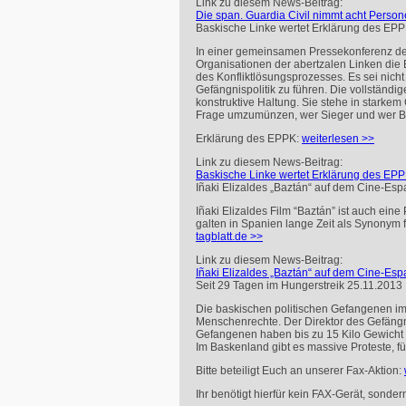
Link zu diesem News-Beitrag:
Die span. Guardia Civil nimmt acht Perso
Baskische Linke wertet Erklärung des EPP
In einer gemeinsamen Pressekonferenz der
Organisationen der abertzalen Linken die 
des Konfliktlösungsprozesses. Es sei nicht
Gefängnispolitik zu führen. Die vollständ
konstruktive Haltung. Sie stehe in starke
Frage umzumünzen, wer Sieger und wer Bes
Erklärung des
EPPK
:
weiterlesen >>
Link zu diesem News-Beitrag:
Baskische Linke wertet Erklärung des EPP
Iñaki Elizaldes „Baztán“ auf dem Cine-Esp
Iñaki Elizaldes Film “Baztán” ist auch ein
galten in Spanien lange Zeit als Synonym f
tagblatt.de >>
Link zu diesem News-Beitrag:
Iñaki Elizaldes „Baztán“ auf dem Cine-Esp
Seit 29 Tagen im Hungerstreik
25.11.2013
Die baskischen politischen Gefangenen im 
Menschenrechte. Der Direktor des Gefän
Gefangenen haben bis zu 15 Kilo Gewicht 
Im Baskenland gibt es massive Proteste, f
Bitte beteiligt Euch an unserer Fax-Aktion:
Ihr benötigt hierfür kein
FAX
-Gerät, sonder