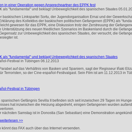
nen in einer Operation gegen Ansprechpartner des EPPK fest
K als "fundamental" und beklagt Unbeweglichkeit des spanischen Staates
05.01.2
 baskischen Linkspartei Sortu, der Jugendorganisation Ernai und der Gewerkscha
Erklärung des Kollektivs der baskischen politischen Gefangenen (
EPPK
) als “fund
 leicht gewesen für das
EPPK
, eine Diskussion trotz der Zerstreuung der Gefangen
ige Unterstützung des neuen friedlichen Szenarios im Baskenland durch die Gefang
m Gegensatz zur Unbeweglichkeit des spanischen Staates, der versucht, die Gefang
iegter ist.
K als "fundamental" und beklagt Unbeweglichkeit des spanischen Staates
añol-Festival in Tübingen
06.12.2013
e Parabel auf das Verhältnis von Basken und Spaniern, sagt der Regisseur Iñaki Eli
ür Terroristen, so der Cine-español-Festivalgast. Sein Film ist am 11.12.2013 in T
añol-Festival in Tübingen
spanischen Gefängnis Sevilla II befinden sich seit inzwischen 29 Tagen im Hungers
gnisses hat inzwischen die Heizung abgedreht, einigen Gefangenen wurden auß
verloren.
ür nächsten Samstag ist in Donostia (San Sebastian) eine Demonstration angekündi
weiterlesen >>
n könnt das
FAX
auch über das Internet versenden.