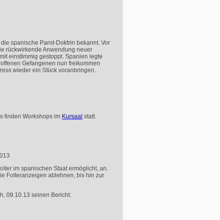
die spanische Parot-Doktrin bekannt. Vor
. Die rückwirkende Anwendung neuer
mit einstimmig gestoppt. Spanien legte
etroffenen Gefangenen nun freikommen
ess wieder ein Stück voranbringen.
uss finden Workshops im
Kursaal
statt.
2013
lter im spanischen Staat ermöglicht, an.
ie Folteranzeigen ablehnen, bis hin zur
h, 09.10.13 seinen Bericht: