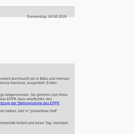
Donnerstag, 06.08.2026
oment durchsucht sie in Bilbo und Hernani
encia Nacional, ausgestellt. Ersten
.
ngo teilgenommen. Sie gehören zum Kreis
 das
EPPK
dazu verpflichtet, den
etzung der Stellungnahme des
EPPK
n halbes Jahr in “präventiver Haft”
enenpolitik fordert und einen Tag, nachdem