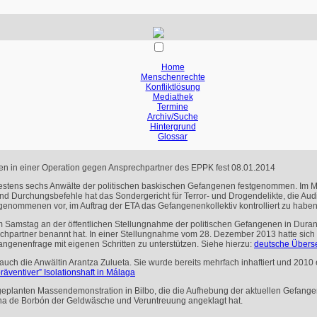
Home
Menschenrechte
Konfliktlösung
Mediathek
Termine
Archiv/Suche
Hintergrund
Glossar
nen in einer Operation gegen Ansprechpartner des EPPK fest
08.01.2014
estens sechs Anwälte der politischen baskischen Gefangenen festgenommen. Im M
nd Durchungsbefehle hat das Sondergericht für Terror- und Drogendelikte, die Audi
stgenommenen vor, im Auftrag der
ETA
das Gefangenenkollektiv kontrolliert zu haben
m Samstag an der öffentlichen Stellungnahme der politischen Gefangenen in Dura
chpartner benannt hat. In einer Stellungnahme vom 28. Dezember 2013 hatte sich
ngenenfrage mit eigenen Schritten zu unterstützen. Siehe hierzu:
deutsche Übers
h die Anwältin Arantza Zulueta. Sie wurde bereits mehrfach inhaftiert und 2010 ei
präventiver” Isolationshaft in Málaga
er geplanten Massendemonstration in Bilbo, die die Aufhebung der aktuellen Gefang
iana de Borbón der Geldwäsche und Veruntreuung angeklagt hat.