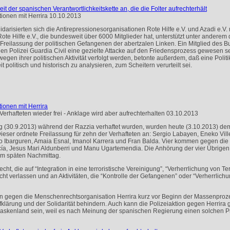
der spanischen Verantwortlichkeitskette an, die die Folter aufrechterhält
ionen mit Herrira
10.10.2013
idarisierten sich die Antirepressionesorganisationen Rote Hilfe e.V. und Azadi e.V.
Rote Hilfe e.V., die bundesweit über 6000 Mitglieder hat, unterstützt unter ander
n Freilassung der politischen Gefangenen der abertzalen Linken. Ein Mitglied des 
 Polizei Guardia Civil eine gezielte Attacke auf den Friedensprozess gewesen sei.
 wegen ihrer politischen Aktivität verfolgt werden, betonte außerdem, daß eine Politik,
 politisch und historisch zu analysieren, zum Scheitern verurteilt sei.
ionen mit Herrira
Verhafteten wieder frei - Anklage wird aber aufrechterhalten
03.10.2013
ag (30.9.2013) während der Razzia verhaftet wurden, wurden heute (3.10.2013) de
Dieser ordnete Freilassung für zehn der Verhafteten an: Sergio Labayen, Eneko Vi
ko Ibarguren, Amaia Esnal, Imanol Karrera und Fran Balda. Vier kommen gegen die 
ía, Jesus Mari Aldunberri und Manu Ugartemendia. Die Anhörung der vier Übrigen 
am späten Nachmittag.
echt, die auf “Integration in eine terroristische Vereinigung”, “Verherrlichung von 
cht verlassen und an Aktivitäten, die “Kontrolle der Gefangenen” oder “Verherrlichu
ion gegen die Menschenrechtsorganisation Herrira kurz vor Beginn der Massenprozes
Aufklärung und der Solidarität behindern. Auch kann die Polizeiaktion gegen Herrir
askenland sein, weil es nach Meinung der spanischen Regierung einen solchen Pro