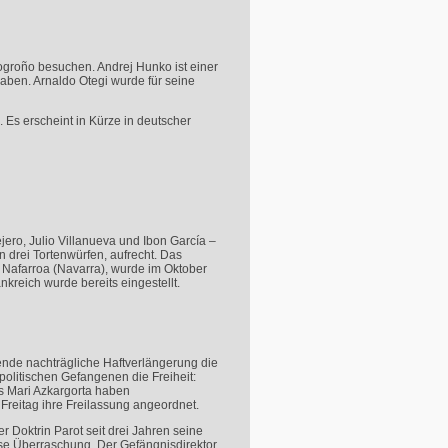
ogroño besuchen. Andrej Hunko ist einer
haben. Arnaldo Otegi wurde für seine
 Es erscheint in Kürze in deutscher
jero, Julio Villanueva und Ibon García –
en drei Tortenwürfen, aufrecht. Das
t Nafarroa (Navarra), wurde im Oktober
ankreich wurde bereits eingestellt.
ende nachträgliche Haftverlängerung die
politischen Gefangenen die Freiheit:
is Mari Azkargorta haben
reitag ihre Freilassung angeordnet.
Doktrin Parot seit drei Jahren seine
öse Überraschung. Der Gefängnisdirektor