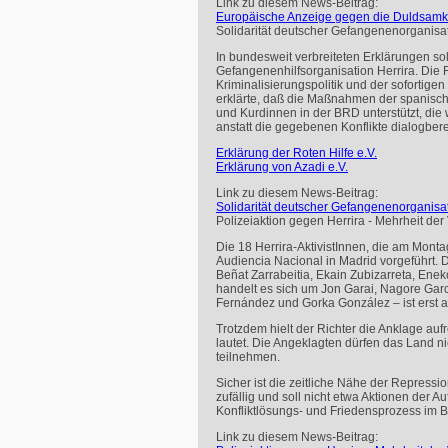
Link zu diesem News-Beitrag:
Europäische Anzeige gegen die Duldsamkeit 
Solidarität deutscher Gefangenenorganisat
In bundesweit verbreiteten Erklärungen sol
Gefangenenhilfsorganisation Herrira. Die 
Kriminalisierungspolitik und der sofortige
erklärte, daß die Maßnahmen der spanischen
und Kurdinnen in der
BRD
unterstützt, die
anstatt die gegebenen Konflikte dialogbereit
Erklärung der Roten Hilfe e.V.
Erklärung von Azadi e.V.
Link zu diesem News-Beitrag:
Solidarität deutscher Gefangenenorganisat
Polizeiaktion gegen Herrira - Mehrheit der 
Die 18 Herrira-AktivistInnen, die am Mont
Audiencia Nacional in Madrid vorgeführt. 
Beñat Zarrabeitia, Ekain Zubizarreta, Ene
handelt es sich um Jon Garai, Nagore Garc
Fernández und Gorka González – ist erst 
Trotzdem hielt der Richter die Anklage aufr
lautet. Die Angeklagten dürfen das Land ni
teilnehmen.
Sicher ist die zeitliche Nähe der Repress
zufällig und soll nicht etwa Aktionen der 
Konfliktlösungs- und Friedensprozess im B
Link zu diesem News-Beitrag: