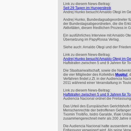
Link zu diesem News-Beitrag:
Seit 29 Tagen im Hungerstreik
Andrej Hunko besucht Arnaldo Otegi im G
Andrej Hunko, Bundestagsabgeordneter für 
der Bundestagsabgeordneten, die die Erklä
Aktivitäten, diesen friedlichen Prozess in 
Ein ausführliches Interview mit Arnaldo Ote
Übersetzung im PapyRossa Verlag.
Siehe auch: Arnaldo Otegi und der Friede
Link zu diesem News-Beitrag:
Andrej Hunko besucht Arnaldo Otegi im G
Haftstrafen zwischen 5 und 9 Jahren für To
Die Staatsanwaltschaft, sowie die Nebenkla
die vier Mitglieder des Kollektivs
Mugitu!
, 
Verfahren findet z.Zt. in der Audiencia Naci
2011 während einer Veranstaltung in Toulo
Link zu diesem News-Beitrag:
Haftstrafen zwischen 5 und 9 Jahren für To
Audiencia Nacional ordnet die Freilassu
Das Urteil des Europäischen Gerichtshofs 
Menschenrechte der betroffenen Gefangenen
Txomin Troitiño, Isidro Garalde, Iñaki Urd
zusammengerechnet mehr als 200 Jahre im 
Die Audiencia Nacional hatte ausserdem a
Entlassung verweigert wird. Als seine Ve