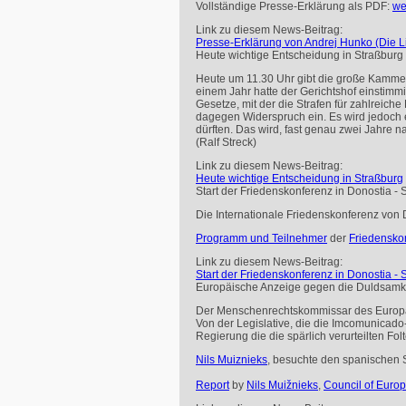
Vollständige Presse-Erklärung als
PDF
:
we
Link zu diesem News-Beitrag:
Presse-Erklärung von Andrej Hunko (Die Li
Heute wichtige Entscheidung in Straßburg
Heute um 11.30 Uhr gibt die große Kammer
einem Jahr hatte der Gerichtshof einstimm
Gesetze, mit der die Strafen für zahlreic
dagegen Widerspruch ein. Es wird jedoch 
dürften. Das wird, fast genau zwei Jahre 
(Ralf Streck)
Link zu diesem News-Beitrag:
Heute wichtige Entscheidung in Straßburg
Start der Friedenskonferenz in Donostia -
Die Internationale Friedenskonferenz von D
Programm und Teilnehmer
der
Friedensko
Link zu diesem News-Beitrag:
Start der Friedenskonferenz in Donostia -
Europäische Anzeige gegen die Duldsamkeit 
Der Menschenrechtskommissar des Europarat
Von der Legislative, die die Imcomunicado-
Regierung die die spärlich verurteilten Fol
Nils Muiznieks
, besuchte den spanischen S
Report
by
Nils Muižnieks
,
Council of Euro