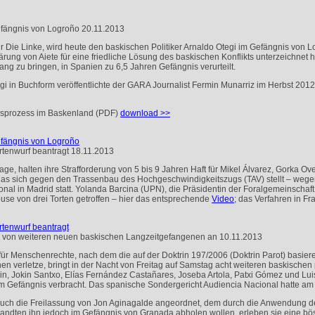
efängnis von Logroño
20.11.2013
Die Linke, wird heute den baskischen Politiker Arnaldo Otegi im Gefängnis von L
rung von Aiete für eine friedliche Lösung des baskischen Konflikts unterzeichnet 
Gang zu bringen, in Spanien zu 6,5 Jahren Gefängnis verurteilt.
gi in Buchform veröffentlichte der
GARA
Journalist Fermin Munarriz im Herbst 2012.
nsprozess im Baskenland (
PDF
)
download >>
efängnis von Logroño
rtenwurf beantragt
18.11.2013
ge, halten ihre Strafforderung von 5 bis 9 Jahren Haft für Mikel Álvarez, Gorka Ove
das sich gegen den Trassenbau des Hochgeschwindigkeitszugs (
TAV
) stellt – weg
onal in Madrid statt. Yolanda Barcina (
UPN
), die Präsidentin der Foralgemeinschaf
use von drei Torten getroffen – hier das entsprechende
Video
; das Verfahren in Fr
rtenwurf beantragt
ng von weiteren neuen baskischen Langzeitgefangenen an
10.11.2013
für Menschenrechte, nach dem die auf der Doktrin 197/2006 (Doktrin Parot) basier
 verletze, bringt in der Nacht von Freitag auf Samstag acht weiteren baskischen 
iain, Jokin Santxo, Elías Fernández Castañares, Joseba Artola, Patxi Gómez und Lu
Gefängnis verbracht. Das spanische Sondergericht Audiencia Nacional hatte am F
uch die Freilassung von Jon Aginagalde angeordnet, dem durch die Anwendung der 
rwandten ihn jedoch im Gefängnis von Granada abholen wollen, erleben sie eine b