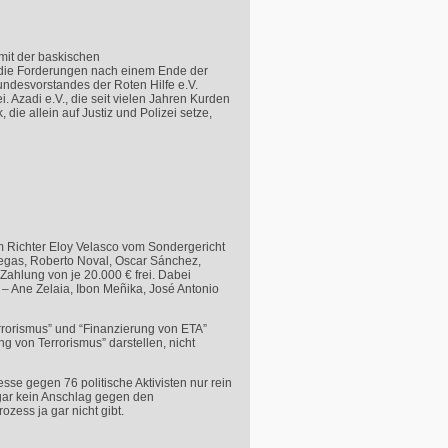
 mit der baskischen
em die Forderungen nach einem Ende der
Bundesvorstandes der Roten Hilfe e.V.
 Azadi e.V., die seit vielen Jahren Kurden
 die allein auf Justiz und Polizei setze,
m Richter Eloy Velasco vom Sondergericht
llegas, Roberto Noval, Oscar Sánchez,
Zahlung von je 20.000 € frei. Dabei
– Ane Zelaia, Ibon Meñika, José Antonio
Terrorismus” und “Finanzierung von
ETA
”
ng von Terrorismus” darstellen, nicht
se gegen 76 politische Aktivisten nur rein
a gar kein Anschlag gegen den
zess ja gar nicht gibt.