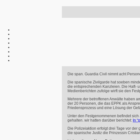
Die span. Guardia Civil nimmt acht Perso
Die spanische Zivilgarde hat soeben mind
die entsprechenden Kanzleien. Die Haft- u
Medienberichten zufolge wirft sie den Fe
Mehrere der betroffenen Anwälte haben a
der 20 Personen, die das
EPPK
als Anspre
Friedensprozess und eine Lösung der Gefa
Unter den Festgenommenen befindet sich auc
gehalten. wir hatten darüber berichtet:
In “
Die Polizeiaktion erfolgt drei Tage vor d
die spanische Justiz die Prinzessin Crist