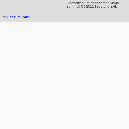
Stadtteilfest Reichenberger Straße
Berlin 10.09.2011 Infostand EHL
Zurück zum Menu